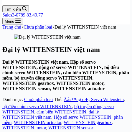
Tìm kiếm
Sales3-0789.83.49.77
Menu
Trang chủ
Chưa phân loại
Đại lý WITTENSTEIN việt nam
Đại lý WITTENSTEIN việt nam
Đại lý WITTENSTEIN việt nam, Hộp số servo
WITTENSTEIN, động cơ servo WITTENSTEIN, bộ điều
chỉnh servo WITTENSTEIN, cảm biến WITTENSTEIN, phần
mềm, bộ truyền động servo WITTENSTEIN,
WITTENSTEIN gearbox, WITTENSTEIN motor,
WITTENSTEIN sensor, WITTENSTEIN actuator
Danh mục:
Chưa phân loại
Thẻ:
Äá»™ng cÆ¡ Servo Wittenstein
,
bộ điều chỉnh servo WITTENSTEIN
,
bộ truyền động servo
WITTENSTEIN
,
cảm biến WITTENSTEIN
,
đại lý
WITTENSTEIN việt nam
,
Hộp số servo WITTENSTEIN
,
phần
mềm
,
WITTENSTEIN actuator
,
WITTENSTEIN gearbox
,
WITTENSTEIN motor
,
WITTENSTEIN sensor