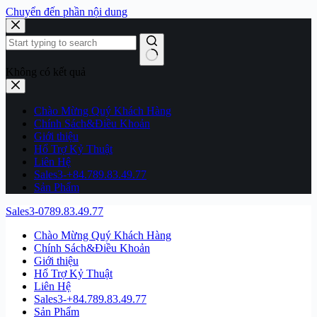
Chuyển đến phần nội dung
Không có kết quả
Chào Mừng Quý Khách Hàng
Chính Sách&Điều Khoản
Giới thiệu
Hổ Trợ Kỷ Thuật
Liên Hệ
Sales3-+84.789.83.49.77
Sản Phẩm
Sales3-0789.83.49.77
Chào Mừng Quý Khách Hàng
Chính Sách&Điều Khoản
Giới thiệu
Hổ Trợ Kỷ Thuật
Liên Hệ
Sales3-+84.789.83.49.77
Sản Phẩm