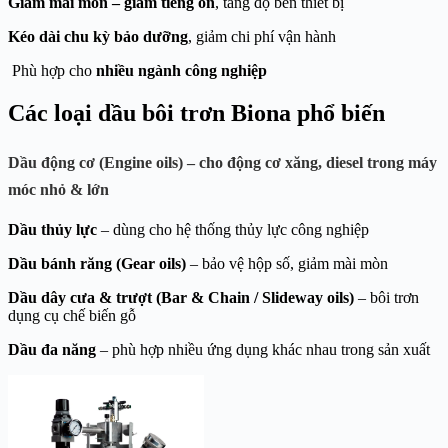
Giảm mài mòn – giảm tiếng ồn
, tăng độ bền thiết bị
Kéo dài chu kỳ bảo dưỡng
, giảm chi phí vận hành
Phù hợp cho
nhiều ngành công nghiệp
Các loại dầu bôi trơn Biona phổ biến
Dầu động cơ (Engine oils)
– cho động cơ xăng, diesel trong máy
móc nhỏ & lớn
Dầu thủy lực
– dùng cho hệ thống thủy lực công nghiệp
Dầu bánh răng (Gear oils)
– bảo vệ hộp số, giảm mài mòn
Dầu dây cưa & trượt (Bar & Chain / Slideway oils)
– bôi trơn
dụng cụ chế biến gỗ
Dầu đa năng
– phù hợp nhiều ứng dụng khác nhau trong sản xuất