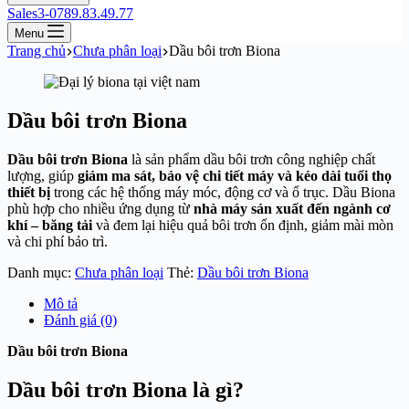
Sales3-0789.83.49.77
Menu
Trang chủ
Chưa phân loại
Dầu bôi trơn Biona
Dầu bôi trơn Biona
Dầu bôi trơn Biona
là sản phẩm dầu bôi trơn công nghiệp chất
lượng, giúp
giảm ma sát, bảo vệ chi tiết máy và kéo dài tuổi thọ
thiết bị
trong các hệ thống máy móc, động cơ và ổ trục. Dầu Biona
phù hợp cho nhiều ứng dụng từ
nhà máy sản xuất đến ngành cơ
khí – băng tải
và đem lại hiệu quả bôi trơn ổn định, giảm mài mòn
và chi phí bảo trì.
Danh mục:
Chưa phân loại
Thẻ:
Dầu bôi trơn Biona
Mô tả
Đánh giá (0)
Dầu bôi trơn Biona
Dầu bôi trơn Biona là gì?