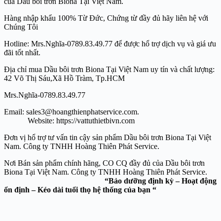
của Dầu bôi trơn Biona Tại Việt Nam.
Hàng nhập khẩu 100% Từ Đức, Chứng từ đầy đủ hãy liên hệ với
Chúng Tôi
Hotline: Mrs.Nghĩa-0789.83.49.77 để được hổ trợ dịch vụ và giá ưu
đãi tốt nhất.
Địa chỉ mua Dầu bôi trơn Biona Tại Việt Nam uy tín và chất lượng:
42 Võ Thị Sáu,Xã Hồ Tràm, Tp.HCM
Mrs.Nghĩa-0789.83.49.77
Email: sales3@hoangthienphatservice.com.
Website: https://vattuthietbivn.com
Đơn vị hổ trợ tư vấn tin cậy sản phẩm Dầu bôi trơn Biona Tại Việt
Nam. Công ty TNHH Hoàng Thiên Phát Service.
Nơi Bán sản phẩm chính hãng, CO CQ đầy đủ của Dầu bôi trơn
Biona Tại Việt Nam. Công ty TNHH Hoàng Thiên Phát Service.
“Bảo dưỡng định kỳ – Hoạt động
ổn định – Kéo dài tuổi thọ hệ thống của bạn “