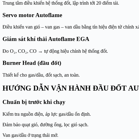
Trung tâm điều khiển hệ thống đốt, lập trình tới 20 điểm tải.
Servo motor Autoflame
Điều khiển van gió – van gas – van dầu bằng tín hiệu điện tử chính x
Giám sát khí thải Autoflame EGA
Đo O₂, CO₂, CO → tự động hiệu chỉnh hệ thống đốt.
Burner Head (đầu đốt)
Thiết kế cho gas/dầu, đốt sạch, an toàn.
HƯỚNG DẪN VẬN HÀNH ĐẦU ĐỐT A
Chuẩn bị trước khi chạy
Kiểm tra nguồn điện, áp lực gas/dầu ổn định.
Đảm bảo quạt gió, đường ống, lọc gió sạch.
Van gas/dầu ở trạng thái mở.