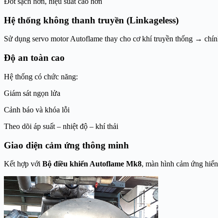
Đốt sạch hơn, hiệu suất cao hơn
Hệ thống không thanh truyền (Linkageless)
Sử dụng servo motor Autoflame thay cho cơ khí truyền thống → chính x
Độ an toàn cao
Hệ thống có chức năng:
Giám sát ngọn lửa
Cảnh báo và khóa lỗi
Theo dõi áp suất – nhiệt độ – khí thải
Giao diện cảm ứng thông minh
Kết hợp với
Bộ điều khiển Autoflame Mk8
, màn hình cảm ứng hiển t