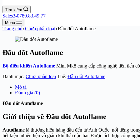
Tìm kiếm
Sales3-0789.83.49.77
Menu
Trang chủ
Chưa phân loại
Đầu đốt Autoflame
Đầu đốt Autoflame
Bộ điều khiển Autoflame
Mini Mk8 cung cấp công nghệ tiên tiến có 
Danh mục:
Chưa phân loại
Thẻ:
Đầu đốt Autoflame
Mô tả
Đánh giá (0)
Đầu đốt Autoflame
Giới thiệu về Đầu đốt Autoflame
Autoflame
là thương hiệu hàng đầu đến từ Anh Quốc, nổi tiếng tron
tiết kiệm nhiên liệu và giảm khí thải độc hại. Được tích hợp công ng