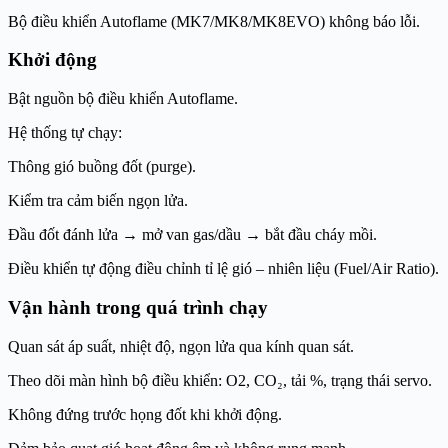
Bộ điều khiển Autoflame (MK7/MK8/MK8EVO) không báo lỗi.
Khởi động
Bật nguồn bộ điều khiển Autoflame.
Hệ thống tự chạy:
Thông gió buồng đốt (purge).
Kiểm tra cảm biến ngọn lửa.
Đầu đốt đánh lửa → mở van gas/dầu → bắt đầu cháy mồi.
Điều khiển tự động điều chỉnh tỉ lệ gió – nhiên liệu (Fuel/Air Ratio).
Vận hành trong quá trình chạy
Quan sát áp suất, nhiệt độ, ngọn lửa qua kính quan sát.
Theo dõi màn hình bộ điều khiển: O2, CO₂, tải %, trạng thái servo.
Không đứng trước họng đốt khi khởi động.