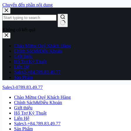
Chuyển đến phần nội dung
Không có kết quả
Chào Mừng Quý Khách Hàng
Chính Sách&Điều Khoản
Giới thiệu
Hổ Trợ Kỷ Thuật
Liên Hệ
Sales3-+84.789.83.49.77
Sản Phẩm
Sales3-0789.83.49.77
Chào Mừng Quý Khách Hàng
Chính Sách&Điều Khoản
Giới thiệu
Hổ Trợ Kỷ Thuật
Liên Hệ
Sales3-+84.789.83.49.77
Sản Phẩm