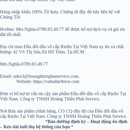
Hàng nhập khẩu 100% Từ Italy, Chứng từ đầy đủ hãy liên hệ với
Chúng Tôi
Hotline: Mrs.Nghĩa-0789.83.49.77 để được hổ trợ dịch vụ và giá ưu
đãi tốt nhất.
Địa chỉ mua Đầu đốt dầu vô cấp Riello Tại Việt Nam uy tín và chất
lượng: 42 Võ Thị Sáu,Xã Hồ Tràm, Tp.HCM
Mrs.Nghĩa-0789.83.49.77
Email: sales3@hoangthienphatservice.com.
Website: https://vattuthietbivn.com
Đơn vị hổ trợ tư vấn tin cậy sản phẩm Đầu đốt dầu vô cấp Riello Tại
Việt Nam. Công ty TNHH Hoàng Thiên Phát Service.
Nơi Bán sản phẩm chính hãng, CO CQ đầy đủ của Đầu đốt dầu vô
cấp Riello Tại Việt Nam. Công ty TNHH Hoàng Thiên Phát Service.
“Bảo dưỡng định kỳ – Hoạt động ổn định
– Kéo dài tuổi thọ hệ thống của bạn “