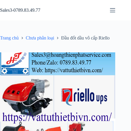
Chuyển
đến
Sales3-0789.83.49.77
phần
nội
dung
Trang chủ
Chưa phân loại
Đầu đốt dầu vô cấp Riello