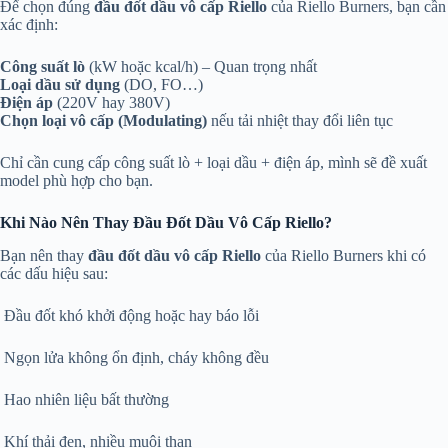
Để chọn đúng
đầu đốt dầu vô cấp Riello
của
Riello Burners
, bạn cần
xác định:
Công suất lò
(kW hoặc kcal/h) – Quan trọng nhất
Loại dầu sử dụng
(DO, FO…)
Điện áp
(220V hay 380V)
Chọn loại vô cấp (Modulating)
nếu tải nhiệt thay đổi liên tục
Chỉ cần cung cấp công suất lò + loại dầu + điện áp, mình sẽ đề xuất
model phù hợp cho bạn.
Khi Nào Nên Thay Đầu Đốt Dầu Vô Cấp Riello?
Bạn nên thay
đầu đốt dầu vô cấp Riello
của
Riello Burners
khi có
các dấu hiệu sau:
Đầu đốt khó khởi động hoặc hay báo lỗi
Ngọn lửa không ổn định, cháy không đều
Hao nhiên liệu bất thường
Khí thải đen, nhiều muội than