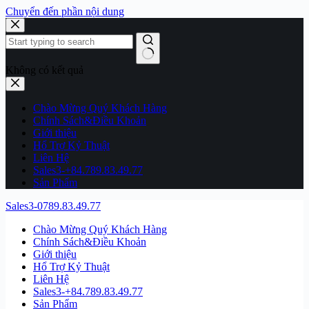
Chuyển đến phần nội dung
Không có kết quả
Chào Mừng Quý Khách Hàng
Chính Sách&Điều Khoản
Giới thiệu
Hổ Trợ Kỷ Thuật
Liên Hệ
Sales3-+84.789.83.49.77
Sản Phẩm
Sales3-0789.83.49.77
Chào Mừng Quý Khách Hàng
Chính Sách&Điều Khoản
Giới thiệu
Hổ Trợ Kỷ Thuật
Liên Hệ
Sales3-+84.789.83.49.77
Sản Phẩm