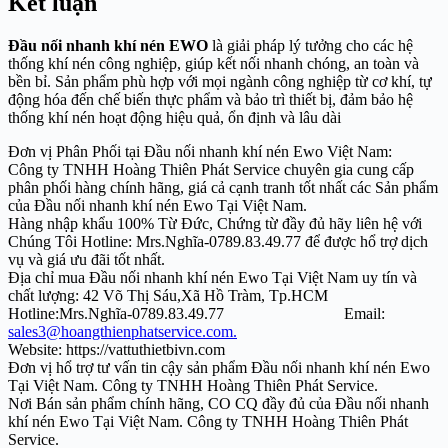
Kết luận
Đầu nối nhanh khí nén EWO
là giải pháp lý tưởng cho các hệ
thống khí nén công nghiệp, giúp kết nối nhanh chóng, an toàn và
bền bỉ. Sản phẩm phù hợp với mọi ngành công nghiệp từ cơ khí, tự
động hóa đến chế biến thực phẩm và bảo trì thiết bị, đảm bảo hệ
thống khí nén hoạt động hiệu quả, ổn định và lâu dài
Đơn vị Phân Phối tại Đầu nối nhanh khí nén Ewo Việt Nam:
Công ty TNHH Hoàng Thiên Phát Service chuyên gia cung cấp
phân phối hàng chính hãng, giá cả cạnh tranh tốt nhất các Sản phẩm
của Đầu nối nhanh khí nén Ewo Tại Việt Nam.
Hàng nhập khẩu 100% Từ Đức, Chứng từ đầy đủ hãy liên hệ với
Chúng Tôi Hotline: Mrs.Nghĩa-
0789.83.49.77
để được hổ trợ dịch
vụ và giá ưu đãi tốt nhất.
Địa chỉ mua Đầu nối nhanh khí nén Ewo Tại Việt Nam uy tín và
chất lượng: 42 Võ Thị Sáu,Xã Hồ Tràm, Tp.HCM
Hotline:Mrs.Nghĩa-
0789.83.49.77
Email:
sales3@hoangthienphatservice.com.
Website: https://vattuthietbivn.com
Đơn vị hổ trợ tư vấn tin cậy sản phẩm Đầu nối nhanh khí nén Ewo
Tại Việt Nam. Công ty TNHH Hoàng Thiên Phát Service.
Nơi Bán sản phẩm chính hãng, CO CQ đầy đủ của Đầu nối nhanh
khí nén Ewo Tại Việt Nam. Công ty TNHH Hoàng Thiên Phát
Service.