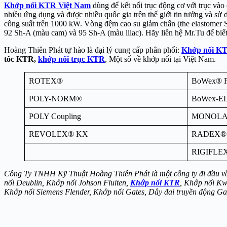
Khớp nối KTR Việt Nam
dùng để kết nối trục động cơ với trục và
nhiều ứng dụng và được nhiều quốc gia trên thế giới tin tưởng và sử
công suất trên 1000 kW. Vòng đệm cao su giảm chấn (the elastomer S
92 Sh-A (màu cam) và 95 Sh-A (màu lilac). Hãy liên hệ Mr.Tu để biết
Hoàng Thiên Phát tự hào là đại lý cung cấp phân phối:
Khớp nối K
tốc KTR,
khớp nối trục KTR
, Một số về khớp nối tại Việt Nam.
ROTEX®
BoWex® 
POLY-NORM®
BoWex-E
POLY Coupling
MONOLA
REVOLEX® KX
RADEX®
RIGIFLE
Công Ty TNHH Kỹ Thuật Hoàng Thiên Phát là một công ty đi đầu về c
nối Deublin, Khớp nối Johson Fluiten,
Khớp nối KTR
, Khớp nối Kw
Khớp nối Siemens Flender, Khớp nối Gates, Dây đai truyền động Ga