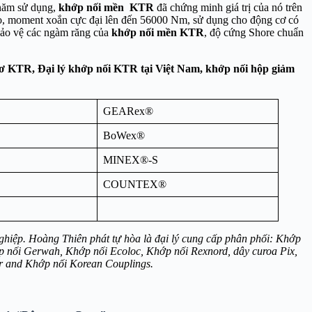
 năm sử dụng,
khớp nối mền KTR
đã chứng minh giá trị của nó trên
o, moment xoắn cực đại lên đến 56000 Nm, sử dụng cho động cơ có
 bảo vệ các ngàm răng của
khớp nối mền KTR
, độ cứng Shore chuẩn
ơ KTR, Đại lý khớp nối KTR tại Việt Nam, khớp nối hộp giảm
GEARex®
BoWex®
MINEX®-S
COUNTEX®
hiệp. Hoàng Thiên phát tự hòa là đại lý cung cấp phân phối: Khớp
p nối Gerwah, Khớp nối Ecoloc, Khớp nối Rexnord, dây curoa Pix,
yr and Khớp nối Korean Couplings.