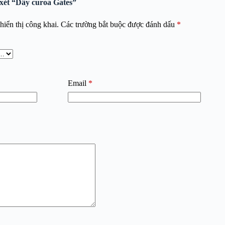
 xét “Dây curoa Gates”
iển thị công khai.
Các trường bắt buộc được đánh dấu
*
Email
*