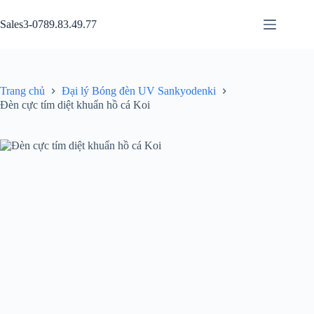
Chuyển
đến
Sales3-0789.83.49.77
phần
nội
dung
Trang chủ
Đại lý Bóng đèn UV Sankyodenki
Đèn cực tím diệt khuẩn hồ cá Koi