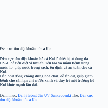
Đèn cực tím diệt khuẩn hồ cá Koi
Đèn cực tím diệt khuẩn hồ cá Koi
là thiết bị sử dụng
tia
UV-C
để
tiêu diệt vi khuẩn, rêu tảo và mầm bệnh
trong
nước hồ, giúp nước
trong sạch, ổn định và an toàn cho cá
Koi
.
Đèn hoạt động
không dùng hóa chất
, dễ lắp đặt, giúp
giảm
bệnh cho cá, hạn chế nước xanh và duy trì môi trường hồ
Koi khỏe mạnh lâu dài
.
Danh mục:
Đại lý Bóng đèn UV Sankyodenki
Thẻ:
Đèn cực
tím diệt khuẩn hồ cá Koi