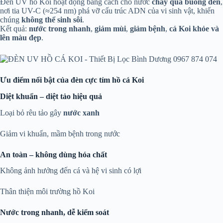
Đèn UV hồ Koi hoạt động bằng cách cho nước
chảy qua buồng đèn
,
nơi tia UV-C (≈254 nm) phá vỡ cấu trúc ADN của vi sinh vật, khiến
chúng
không thể sinh sôi
.
Kết quả:
nước trong nhanh
,
giảm mùi
,
giảm bệnh
,
cá Koi khỏe và
lên màu đẹp
.
Ưu điểm nổi bật của đèn cực tím hồ cá Koi
Diệt khuẩn – diệt tảo hiệu quả
Loại bỏ rêu tảo gây
nước xanh
Giảm vi khuẩn, mầm bệnh trong nước
An toàn – không dùng hóa chất
Không ảnh hưởng đến cá và hệ vi sinh có lợi
Thân thiện môi trường hồ Koi
Nước trong nhanh, dễ kiểm soát