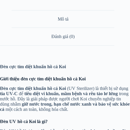
Mô tả
Đánh giá (0)
Đèn cực tím diệt khuẩn hồ cá Koi
Giới thiệu đèn cực tím diệt khuẩn hồ cá Koi
Đèn cực tím diệt khuẩn hồ cá Koi
(UV Sterilizer) là thiết bị sử dụng
tia UV-C
để
tiêu diệt vi khuẩn, mầm bệnh và rêu tảo lơ lửng
trong
nước hồ. Đây là giải pháp được người chơi Koi chuyên nghiệp tin
dùng nhằm
giữ nước trong, hạn chế nước xanh và bảo vệ sức khỏe
cá
một cách an toàn, không hóa chất.
Đèn UV hồ cá Koi là gì?