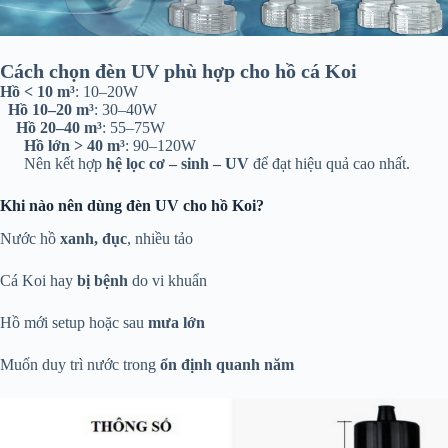
Cách chọn đèn UV phù hợp cho hồ cá Koi
Hồ < 10 m³
: 10–20W
Hồ 10–20 m³
: 30–40W
Hồ 20–40 m³
: 55–75W
Hồ lớn > 40 m³
: 90–120W
Nên kết hợp
hệ lọc cơ – sinh – UV
để đạt hiệu quả cao nhất.
Khi nào nên dùng đèn UV cho hồ Koi?
Nước hồ
xanh, đục
, nhiều tảo
Cá Koi hay
bị bệnh
do vi khuẩn
Hồ mới setup hoặc sau
mưa lớn
Muốn duy trì nước trong
ổn định quanh năm