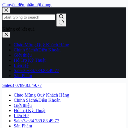
Chuyển đến phần nội dung
Không có kết quả
Chào Mừng Quý Khách Hàng
Chính Sách&Điều Khoản
Giới thiệu
Hổ Trợ Kỷ Thuật
Liên Hệ
Sales3-+84.789.83.49.77
Sản Phẩm
Sales3-0789.83.49.77
Chào Mừng Quý Khách Hàng
Chính Sách&Điều Khoản
Giới thiệu
Hổ Trợ Kỷ Thuật
Liên Hệ
Sales3-+84.789.83.49.77
Sản Phẩm