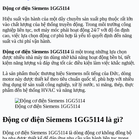
Động cơ điện Siemens 1GG5114
Hiệu suất vận hành của một dây chuyền sản xuất phụ thuộc rất lớn
vào chất lượng của hệ thống truyền động. Trong môi trường công
nghiệp liên tục, nơi máy móc phải hoạt động 24/7 với độ ổn định
cao, việc lựa chọn động cơ phù hợp là yếu tố quyết định đến năng
suất và chi phí vận hành.
Động cơ điện Siemens 1GG5114
là một trong những lựa chọn
được nhiều nhà máy tin dùng nhờ khả năng hoạt động bền bỉ, tiết
kiệm năng lượng và đáp ứng tốt các điều kiện làm việc khắc nghiệt.
Là sản phẩm thuộc thương hiệu Siemens nổi tiếng của Đức, dòng
motor này được thiết kế theo tiêu chuẩn quốc tế, phù hợp với nhiều
ứng dụng từ sản xuất công nghiệp, xử lý nước, xi măng, thép, thực
phẩm đến hệ thống HVAC và năng lượng.
Động cơ điện Siemens 1GG5114
Động cơ điện Siemens 1GG5114 là gì?
Động cơ điện Siemens 1GG5114 là dòng động cơ không đồng bộ
ba pha được thiết kế để đáp ứng nhu cầu vận hành liên tục trong