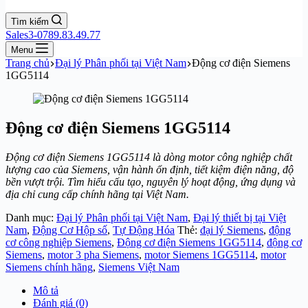
Tìm kiếm
Sales3-0789.83.49.77
Menu
Trang chủ
Đại lý Phân phối tại Việt Nam
Động cơ điện Siemens
1GG5114
Động cơ điện Siemens 1GG5114
Động cơ điện Siemens 1GG5114 là dòng motor công nghiệp chất
lượng cao của Siemens, vận hành ổn định, tiết kiệm điện năng, độ
bền vượt trội. Tìm hiểu cấu tạo, nguyên lý hoạt động, ứng dụng và
địa chỉ cung cấp chính hãng tại Việt Nam.
Danh mục:
Đại lý Phân phối tại Việt Nam
,
Đại lý thiết bị tại Việt
Nam
,
Động Cơ Hộp số
,
Tự Động Hóa
Thẻ:
đại lý Siemens
,
động
cơ công nghiệp Siemens
,
Động cơ điện Siemens 1GG5114
,
động cơ
Siemens
,
motor 3 pha Siemens
,
motor Siemens 1GG5114
,
motor
Siemens chính hãng
,
Siemens Việt Nam
Mô tả
Đánh giá (0)