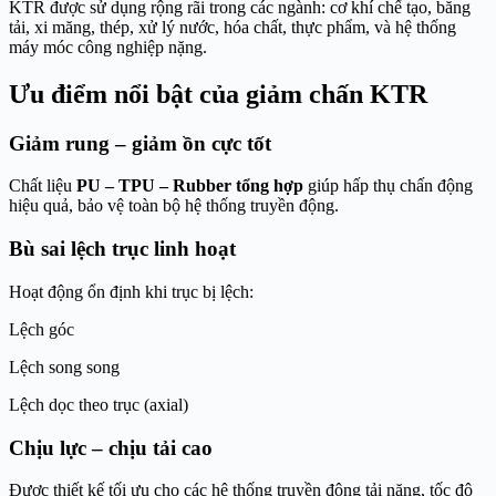
KTR được sử dụng rộng rãi trong các ngành: cơ khí chế tạo, băng
tải, xi măng, thép, xử lý nước, hóa chất, thực phẩm, và hệ thống
máy móc công nghiệp nặng.
Ưu điểm nổi bật của giảm chấn KTR
Giảm rung – giảm ồn cực tốt
Chất liệu
PU – TPU – Rubber tổng hợp
giúp hấp thụ chấn động
hiệu quả, bảo vệ toàn bộ hệ thống truyền động.
Bù sai lệch trục linh hoạt
Hoạt động ổn định khi trục bị lệch:
Lệch góc
Lệch song song
Lệch dọc theo trục (axial)
Chịu lực – chịu tải cao
Được thiết kế tối ưu cho các hệ thống truyền động tải nặng, tốc độ