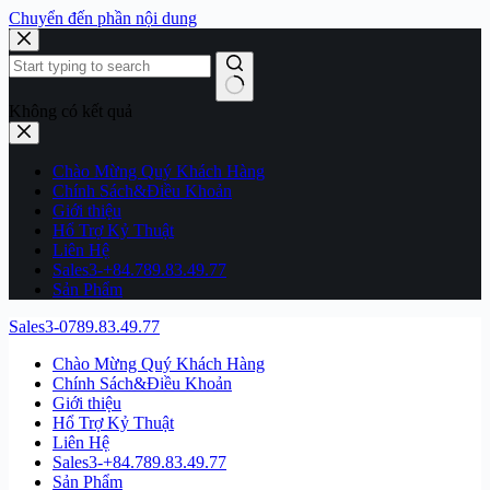
Chuyển đến phần nội dung
Không có kết quả
Chào Mừng Quý Khách Hàng
Chính Sách&Điều Khoản
Giới thiệu
Hổ Trợ Kỷ Thuật
Liên Hệ
Sales3-+84.789.83.49.77
Sản Phẩm
Sales3-0789.83.49.77
Chào Mừng Quý Khách Hàng
Chính Sách&Điều Khoản
Giới thiệu
Hổ Trợ Kỷ Thuật
Liên Hệ
Sales3-+84.789.83.49.77
Sản Phẩm