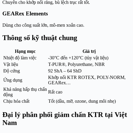
Chuyên cho khớp nối răng, bù lệch trục rất tốt.
GEARex Elements
Dùng cho công suất lớn, mô-men xoắn cao.
Thông số kỹ thuật chung
Hạng mục
Giá trị
Nhiệt độ làm việc
-30°C đến +120°C (tùy vật liệu)
Vật liệu
T-PUR®, Polyurethane, NBR
Độ cứng
92 ShA – 64 ShD
Khớp nối KTR ROTEX, POLY-NORM,
Ứng dụng
GEARex…
Khả năng hấp thụ chấn
Rất cao
động
Chịu hóa chất
Tốt (dầu, mỡ, ozone, dung môi nhẹ)
Đại lý phân phối giảm chấn KTR tại Việt
Nam