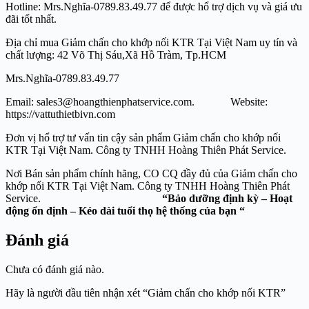
Hotline: Mrs.Nghĩa-0789.83.49.77 để được hổ trợ dịch vụ và giá ưu
đãi tốt nhất.
Địa chỉ mua Giảm chấn cho khớp nối KTR Tại Việt Nam uy tín và
chất lượng: 42 Võ Thị Sáu,Xã Hồ Tràm, Tp.HCM
Mrs.Nghĩa-0789.83.49.77
Email: sales3@hoangthienphatservice.com. Website:
https://vattuthietbivn.com
Đơn vị hổ trợ tư vấn tin cậy sản phẩm Giảm chấn cho khớp nối
KTR Tại Việt Nam. Công ty TNHH Hoàng Thiên Phát Service.
Nơi Bán sản phẩm chính hãng, CO CQ đầy đủ của Giảm chấn cho
khớp nối KTR Tại Việt Nam. Công ty TNHH Hoàng Thiên Phát
Service.
“Bảo dưỡng định kỳ – Hoạt
động ổn định – Kéo dài tuổi thọ hệ thống của bạn “
Đánh giá
Chưa có đánh giá nào.
Hãy là người đầu tiên nhận xét “Giảm chấn cho khớp nối KTR”