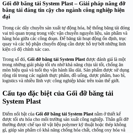
Gối đỡ băng tải System Plast – Giải pháp nâng đỡ
băng tải đáng tin cậy cho ngành công nghiệp hiện
đại
Trong các dây chuyền sản xuất tự động hóa, hệ thống băng tải đóng
vai trò quan trọng trong việc vận chuyển nguyên liệu, sản phẩm và
hàng hóa giữa các công đoạn. Để băng tải hoạt động ổn định, trục
quay và các bộ phận chuyển động cần được hỗ trợ bởi những linh
kiện có độ chính xác cao.
Trong số đó,
Gối đỡ băng tải System Plast
được đánh giá là một
trong những giải pháp tối ưu nhờ khả năng chịu tải tốt, chống ăn
mòn hiệu quả và tuổi thọ vận hành lâu dài. Sản phẩm được sử dụng
rộng rãi trong các ngành thực phẩm, đồ uống, dược phẩm, bao bì,
logistics và nhiều lĩnh vực công nghiệp khác trên toàn thế giới.
Cấu tạo đặc biệt của Gối đỡ băng tải
System Plast
Điểm nổi bật của
Gối đỡ băng tải System Plast
nằm ở thiết kế
được tối ưu hóa cho môi trường sản xuất công nghiệp. Thân gối đỡ
thường được chế tạo từ vật liệu polymer kỹ thuật hoặc thép không
gỉ, giúp sản phẩm có khả năng chống hóa chất, chống oxy hóa và