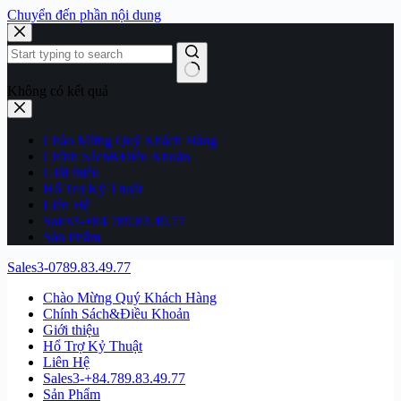
Chuyển đến phần nội dung
Không có kết quả
Chào Mừng Quý Khách Hàng
Chính Sách&Điều Khoản
Giới thiệu
Hổ Trợ Kỷ Thuật
Liên Hệ
Sales3-+84.789.83.49.77
Sản Phẩm
Sales3-0789.83.49.77
Chào Mừng Quý Khách Hàng
Chính Sách&Điều Khoản
Giới thiệu
Hổ Trợ Kỷ Thuật
Liên Hệ
Sales3-+84.789.83.49.77
Sản Phẩm