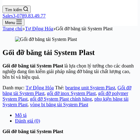
Tìm kiếm
Sales3-0789.83.49.77
Menu
Trang chủ
Tự Động Hóa
Gối đỡ băng tải System Plast
Gối đỡ băng tải System Plast
Gối đỡ băng tải System Plast
là lựa chọn lý tưởng cho các doanh
nghiệp đang tìm kiếm giải pháp nâng đỡ băng tải chất lượng cao,
bền bỉ và hiệu quả.
Danh mục:
Tự Động Hóa
Thẻ:
bearing unit System Plast
,
Gối đỡ
băng tải System Plast
,
gối đỡ inox System Plast
,
gối đỡ polymer
System Plast
,
gối đỡ System Plast chính hãng
,
phụ kiện băng tải
System Plast
,
vòng bi băng tải System Plast
Mô tả
Đánh giá (0)
Gối đỡ băng tải System Plast