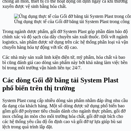
chống ăn mòn, thiết bị có thể hoạt động ổn định ngay cả khi thường
xuyên được vệ sinh bằng hóa chất.
Ứng dụng thực tế của Gối đỡ băng tải System Plast trong công
Trong ngành dược phẩm, gối đỡ System Plast góp phần đảm bảo độ
chính xác và độ sạch của dây chuyền sản xuất thuốc. Đối với ngành
logistics, sản phẩm được sử dụng trên các hệ thống phân loại và vận
chuyển hàng hóa tự động với tốc độ cao.
Các nhà máy sản xuất linh kiện điện tử, mỹ phẩm, hóa chất và bao
bì cũng đánh giá cao dòng sản phẩm này bởi khả năng làm việc bền
bỉ trong môi trường vận hành liên tục 24/7.
Các dòng Gối đỡ băng tải System Plast
phổ biến trên thị trường
System Plast cung cấp nhiều dòng sản phẩm nhằm đáp ứng nhu cầu
đa dạng của khách hàng. Một số dòng được sử dụng phổ biến bao
gồm gối đỡ polymer tiêu chuẩn dành cho ngành thực phẩm, gối đỡ
inox chống ăn mòn cho môi trường hóa chất, gối đỡ mặt bích cho
các hệ thống yêu cầu độ ổn định cao và gối đỡ tự lựa giúp bù sai
lệch trong quá trình lắp đặt.