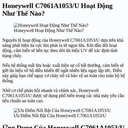
Honeywell C7061A1053/U Hoạt Động
Như Thế Nào?
Honeywell Hoạt Động Như Thế Nào?
Nguyên lý hoạt động của Honeywell C7061A1053/U dựa trên khả
năng phát hiện tia cực tím phát ra từ ngọn lửa. Khi đầu đốt hoạt
động, cảm biến sẽ liên tục theo dõi tín hiệu UV để xác định tình
trạng cháy.
Nếu hệ thống mất lửa hoặc xuất hiện sự cố bất thường, cảm biến sẽ
gửi tín hiệu về bộ điều khiển để ngắt nhiên liệu ngay lập tức. Điều
này giúp hạn chế nguy cơ cháy nổ và bảo vệ an toàn cho toàn bộ hệ
thống.
Nhờ cơ chế phản hồi nhanh và chính xác, Honeywell
C7061A1053/U được sử dụng phổ biến trong các nhà máy yêu cầu
tiêu chuẩn an toàn cao.
Ưu Điểm Nổi Bật Của Honeywell C7061A1053/U
Ứng Dụng Của Honeywell C7061A1053/U