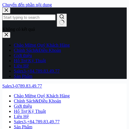
Chuyển đến phần nội dung
Không có kết quả
Chào Mừng Quý Khách Hàng
Chính Sách&Điều Khoản
Giới thiệu
Hổ Trợ Kỷ Thuật
Liên Hệ
Sales3-+84.789.83.49.77
Sản Phẩm
Sales3-0789.83.49.77
Chào Mừng Quý Khách Hàng
Chính Sách&Điều Khoản
Giới thiệu
Hổ Trợ Kỷ Thuật
Liên Hệ
Sales3-+84.789.83.49.77
Sản Phẩm