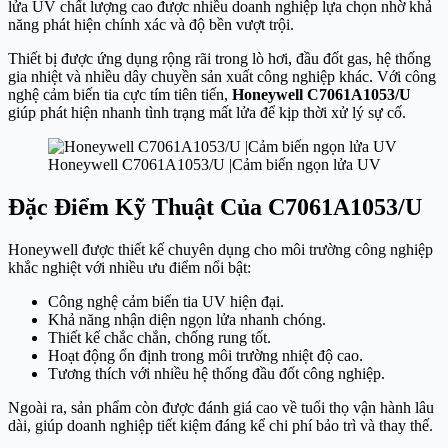
lửa UV chất lượng cao được nhiều doanh nghiệp lựa chọn nhờ khả
năng phát hiện chính xác và độ bền vượt trội.
Thiết bị được ứng dụng rộng rãi trong lò hơi, đầu đốt gas, hệ thống
gia nhiệt và nhiều dây chuyền sản xuất công nghiệp khác. Với công
nghệ cảm biến tia cực tím tiên tiến,
Honeywell C7061A1053/U
giúp phát hiện nhanh tình trạng mất lửa để kịp thời xử lý sự cố.
Honeywell C7061A1053/U |Cảm biến ngọn lửa UV
Đặc Điểm Kỹ Thuật Của C7061A1053/U
Honeywell được thiết kế chuyên dụng cho môi trường công nghiệp
khắc nghiệt với nhiều ưu điểm nổi bật:
Công nghệ cảm biến tia UV hiện đại.
Khả năng nhận diện ngọn lửa nhanh chóng.
Thiết kế chắc chắn, chống rung tốt.
Hoạt động ổn định trong môi trường nhiệt độ cao.
Tương thích với nhiều hệ thống đầu đốt công nghiệp.
Ngoài ra, sản phẩm còn được đánh giá cao về tuổi thọ vận hành lâu
dài, giúp doanh nghiệp tiết kiệm đáng kể chi phí bảo trì và thay thế.