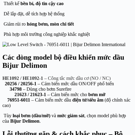
Thiết kế
bền bỉ, độ tin cậy cao
Dễ lắp đặt, dễ tích hợp hệ thống
Giảm rủi ro
hỏng bơm, mòn chi tiết
Phù hợp môi trường công nghiệp khắc nghiệt
Các dòng model bộ điều khiển mức dầu
Bijur Delimon
HE1092 / HE1092-1
– Công tắc mức dầu cơ (NO / NC)
20256 / 20256-1
– Cảm biến mức dầu ON/OFF phổ biến
34798
– Dùng cho bơm Surefire
21623 / 21623-1
– Cảm biến mức cho
bơm mỡ
76951-6011
– Cảm biến mức dầu
điện tử/siêu âm
(độ chính xác
cao)
Tùy
loại bơm (dầu/mỡ)
và
mức giám sát
, chọn model phù hợp
của
Bijur Delimon
.
Lỗi thường gặp & cách khắc phục – Bộ