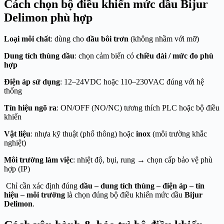
Cách chọn bộ điều khiển mức dầu Bijur
Delimon phù hợp
Loại môi chất
: dùng cho
dầu bôi trơn
(không nhầm với mỡ)
Dung tích thùng dầu
: chọn cảm biến có
chiều dài / mức đo phù
hợp
Điện áp sử dụng
: 12–24VDC hoặc 110–230VAC đúng với hệ
thống
Tín hiệu ngõ ra
: ON/OFF (NO/NC) tương thích PLC hoặc bộ điều
khiển
Vật liệu
: nhựa kỹ thuật (phổ thông) hoặc
inox
(môi trường khắc
nghiệt)
Môi trường làm việc
: nhiệt độ, bụi, rung → chọn cấp bảo vệ phù
hợp (IP)
Chỉ cần xác định đúng
dầu – dung tích thùng – điện áp – tín
hiệu – môi trường
là chọn đúng bộ điều khiển mức dầu
Bijur
Delimon
.