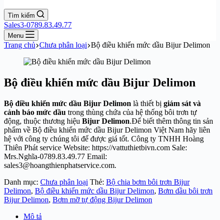
Tìm kiếm
Sales3-0789.83.49.77
Menu
Trang chủ
Chưa phân loại
Bộ điều khiển mức dầu Bijur Delimon
Bộ điều khiển mức dầu Bijur Delimon
Bộ điều khiển mức dầu Bijur Delimon
là thiết bị
giám sát và
cảnh báo mức dầu
trong thùng chứa của hệ thống bôi trơn tự
động, thuộc thương hiệu
Bijur Delimon
.Để biết thêm thông tin sản
phẩm về Bộ điều khiển mức dầu Bijur Delimon Việt Nam hãy liên
hệ với công ty chúng tôi để được giá tốt. Công ty TNHH Hoàng
Thiên Phát service Website: https://vattuthietbivn.com Sale:
Mrs.Nghĩa-0789.83.49.77 Email:
sales3@hoangthienphatservice.com.
Danh mục:
Chưa phân loại
Thẻ:
Bộ chia bơm bôi trơn Bijur
Delimon
,
Bộ điều khiển mức dầu Bijur Delimon
,
Bơm dầu bôi trơn
Bijur Delimon
,
Bơm mỡ tự động Bijur Delimon
Mô tả