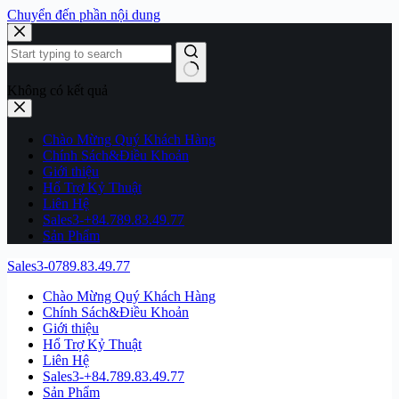
Chuyển đến phần nội dung
Không có kết quả
Chào Mừng Quý Khách Hàng
Chính Sách&Điều Khoản
Giới thiệu
Hổ Trợ Kỷ Thuật
Liên Hệ
Sales3-+84.789.83.49.77
Sản Phẩm
Sales3-0789.83.49.77
Chào Mừng Quý Khách Hàng
Chính Sách&Điều Khoản
Giới thiệu
Hổ Trợ Kỷ Thuật
Liên Hệ
Sales3-+84.789.83.49.77
Sản Phẩm