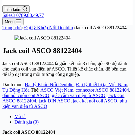
Tìm kiếm
Sales3-0789.83.49.77
Menu
Trang chủ
Đại lý Khớp Nối Deublin
Jack coil ASCO 88122404
Jack coil ASCO 88122404
Jack coil ASCO 88122404 là giắc kết nối 3 chân, góc 90 độ dành
cho cuộn coil van điện từ ASCO. Thiết kế chắc chắn, độ bền cao,
dễ lắp đặt trong môi trường công nghiệp.
Danh mục:
Đại lý Khớp Nối Deublin
,
Đại lý thiết bị tại Việt Nam
,
Tự Động Hóa
Thẻ:
ASCO Việt Nam
,
connector ASCO 88122404
,
đầu nối cuộn coil ASCO
,
giắc cắm van điện từ ASCO
,
Jack coil
ASCO 88122404
,
jack DIN ASCO
,
jack kết nối coil ASCO
,
phụ
kiện van điện từ ASCO
Mô tả
Đánh giá (0)
Jack coil ASCO 88122404