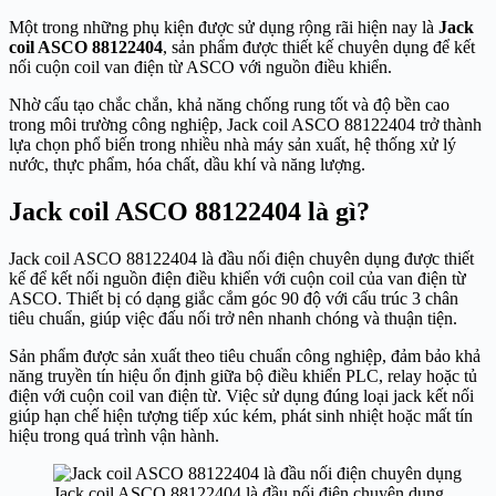
Một trong những phụ kiện được sử dụng rộng rãi hiện nay là
Jack
coil ASCO 88122404
, sản phẩm được thiết kế chuyên dụng để kết
nối cuộn coil van điện từ ASCO với nguồn điều khiển.
Nhờ cấu tạo chắc chắn, khả năng chống rung tốt và độ bền cao
trong môi trường công nghiệp, Jack coil ASCO 88122404 trở thành
lựa chọn phổ biến trong nhiều nhà máy sản xuất, hệ thống xử lý
nước, thực phẩm, hóa chất, dầu khí và năng lượng.
Jack coil ASCO 88122404 là gì?
Jack coil ASCO 88122404 là đầu nối điện chuyên dụng được thiết
kế để kết nối nguồn điện điều khiển với cuộn coil của van điện từ
ASCO. Thiết bị có dạng giắc cắm góc 90 độ với cấu trúc 3 chân
tiêu chuẩn, giúp việc đấu nối trở nên nhanh chóng và thuận tiện.
Sản phẩm được sản xuất theo tiêu chuẩn công nghiệp, đảm bảo khả
năng truyền tín hiệu ổn định giữa bộ điều khiển PLC, relay hoặc tủ
điện với cuộn coil van điện từ. Việc sử dụng đúng loại jack kết nối
giúp hạn chế hiện tượng tiếp xúc kém, phát sinh nhiệt hoặc mất tín
hiệu trong quá trình vận hành.
Jack coil ASCO 88122404 là đầu nối điện chuyên dụng