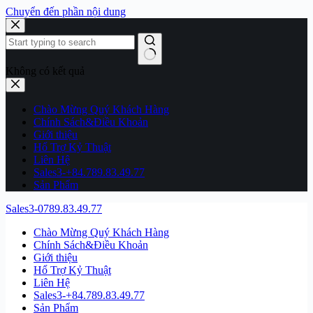
Chuyển đến phần nội dung
Không có kết quả
Chào Mừng Quý Khách Hàng
Chính Sách&Điều Khoản
Giới thiệu
Hổ Trợ Kỷ Thuật
Liên Hệ
Sales3-+84.789.83.49.77
Sản Phẩm
Sales3-0789.83.49.77
Chào Mừng Quý Khách Hàng
Chính Sách&Điều Khoản
Giới thiệu
Hổ Trợ Kỷ Thuật
Liên Hệ
Sales3-+84.789.83.49.77
Sản Phẩm