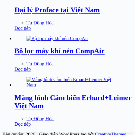
Đại lý Proface tại Việt Nam
Tự Động Hóa
Đọc tiếp
Bộ lọc máy khí nén CompAir
Tự Động Hóa
Đọc tiếp
Màng hình Cảm biến Erhard+Leimer
Việt Nam
Tự Động Hóa
Đọc tiếp
Bản quyền; 2026 - Giao diện WordPress tạo bởi
CreativeThemes