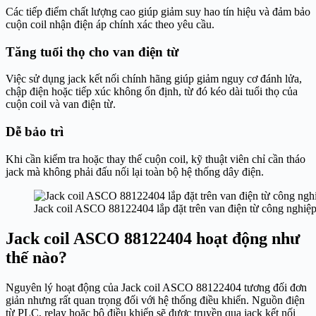
Các tiếp điểm chất lượng cao giúp giảm suy hao tín hiệu và đảm bảo
cuộn coil nhận điện áp chính xác theo yêu cầu.
Tăng tuổi thọ cho van điện từ
Việc sử dụng jack kết nối chính hãng giúp giảm nguy cơ đánh lửa,
chập điện hoặc tiếp xúc không ổn định, từ đó kéo dài tuổi thọ của
cuộn coil và van điện từ.
Dễ bảo trì
Khi cần kiểm tra hoặc thay thế cuộn coil, kỹ thuật viên chỉ cần tháo
jack mà không phải đấu nối lại toàn bộ hệ thống dây điện.
Jack coil ASCO 88122404 lắp đặt trên van điện từ công nghiệ
Jack coil ASCO 88122404 hoạt động như
thế nào?
Nguyên lý hoạt động của Jack coil ASCO 88122404 tương đối đơn
giản nhưng rất quan trọng đối với hệ thống điều khiển. Nguồn điện
từ PLC, relay hoặc bộ điều khiển sẽ được truyền qua jack kết nối