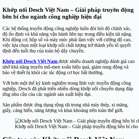
Khớp nối Desch Việt Nam – Giải pháp truyền động
bền bỉ cho ngành công nghiệp hiện đại
Các hệ thống truyền động công nghiệp luôn đòi hỏi độ chính xác,
độ ổn định và khả năng vận hành liên tục trong điều kiện tải nặng.
Khi động cơ, hộp số và máy móc phải làm việc với cường độ cao,
việc lựa chọn một loại khớp nối chất lượng trở thành yếu tố quyết
định đến tuổi thọ của toàn bộ dây chuyền.
Khớp nối Desch Việt Nam
được nhiều doanh nghiệp đánh giá cao
nhờ khả năng truyền mô-men xoắn hiệu quả, giảm rung động và
bảo vệ thiết bị khỏi các tác động cơ học bất thường.
Với hơn một thế kỷ kinh nghiệm trong lĩnh vực truyền động công
nghiệp, Desch đã phát triển nhiều dòng khớp nối chuyên dụng đáp
ứng nhu cầu của các ngành sản xuất hiện đại.
Sản phẩm được ứng dụng rộng rãi trong nhà máy thép, xi măng,
giấy, cảng biển, năng lượng và khai khoáng trên toàn thế giới.
Khớp nối Desch Việt Nam – Giải pháp truyền động bền bỉ cho 