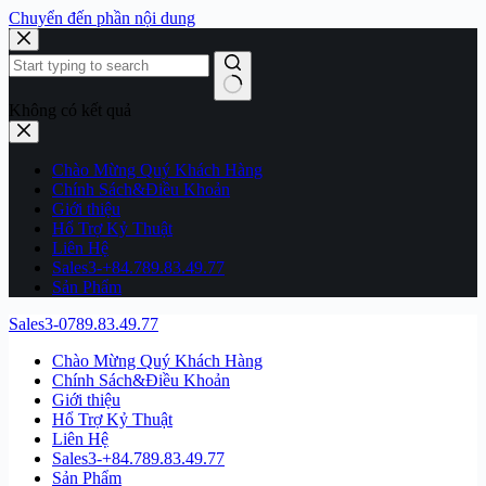
Chuyển đến phần nội dung
Không có kết quả
Chào Mừng Quý Khách Hàng
Chính Sách&Điều Khoản
Giới thiệu
Hổ Trợ Kỷ Thuật
Liên Hệ
Sales3-+84.789.83.49.77
Sản Phẩm
Sales3-0789.83.49.77
Chào Mừng Quý Khách Hàng
Chính Sách&Điều Khoản
Giới thiệu
Hổ Trợ Kỷ Thuật
Liên Hệ
Sales3-+84.789.83.49.77
Sản Phẩm