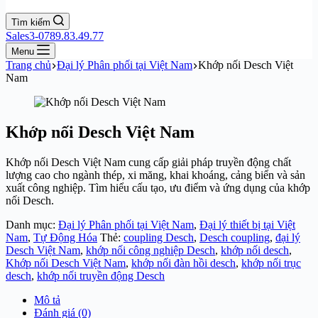
Tìm kiếm
Sales3-0789.83.49.77
Menu
Trang chủ
Đại lý Phân phối tại Việt Nam
Khớp nối Desch Việt
Nam
Khớp nối Desch Việt Nam
Khớp nối Desch Việt Nam cung cấp giải pháp truyền động chất
lượng cao cho ngành thép, xi măng, khai khoáng, cảng biển và sản
xuất công nghiệp. Tìm hiểu cấu tạo, ưu điểm và ứng dụng của khớp
nối Desch.
Danh mục:
Đại lý Phân phối tại Việt Nam
,
Đại lý thiết bị tại Việt
Nam
,
Tự Động Hóa
Thẻ:
coupling Desch
,
Desch coupling
,
đại lý
Desch Việt Nam
,
khớp nối công nghiệp Desch
,
khớp nối desch
,
Khớp nối Desch Việt Nam
,
khớp nối đàn hồi desch
,
khớp nối trục
desch
,
khớp nối truyền động Desch
Mô tả
Đánh giá (0)