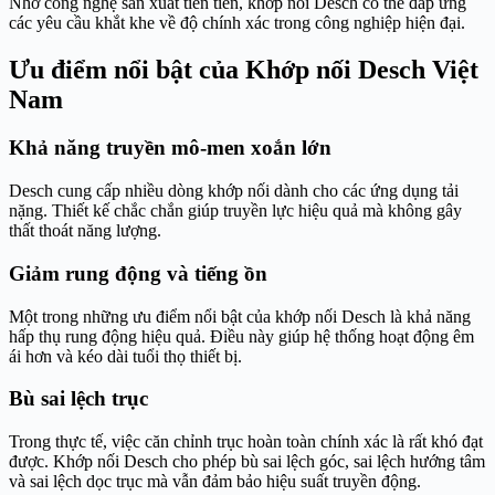
Nhờ công nghệ sản xuất tiên tiến, khớp nối Desch có thể đáp ứng
các yêu cầu khắt khe về độ chính xác trong công nghiệp hiện đại.
Ưu điểm nổi bật của Khớp nối Desch Việt
Nam
Khả năng truyền mô-men xoắn lớn
Desch cung cấp nhiều dòng khớp nối dành cho các ứng dụng tải
nặng. Thiết kế chắc chắn giúp truyền lực hiệu quả mà không gây
thất thoát năng lượng.
Giảm rung động và tiếng ồn
Một trong những ưu điểm nổi bật của khớp nối Desch là khả năng
hấp thụ rung động hiệu quả. Điều này giúp hệ thống hoạt động êm
ái hơn và kéo dài tuổi thọ thiết bị.
Bù sai lệch trục
Trong thực tế, việc căn chỉnh trục hoàn toàn chính xác là rất khó đạt
được. Khớp nối Desch cho phép bù sai lệch góc, sai lệch hướng tâm
và sai lệch dọc trục mà vẫn đảm bảo hiệu suất truyền động.