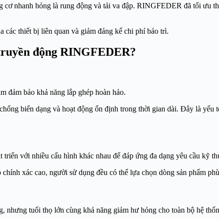
 cơ nhanh hỏng là rung động và tải va đập. RINGFEDER đã tối ưu thiế
 các thiết bị liên quan và giảm đáng kể chi phí bảo trì.
ối truyền động RINGFEDER?
hằm đảm bảo khả năng lắp ghép hoàn hảo.
hống biến dạng và hoạt động ổn định trong thời gian dài. Đây là yếu tố 
riển với nhiều cấu hình khác nhau để đáp ứng đa dạng yêu cầu kỹ thu
chính xác cao, người sử dụng đều có thể lựa chọn dòng sản phẩm phù
, nhưng tuổi thọ lớn cùng khả năng giảm hư hỏng cho toàn bộ hệ thống