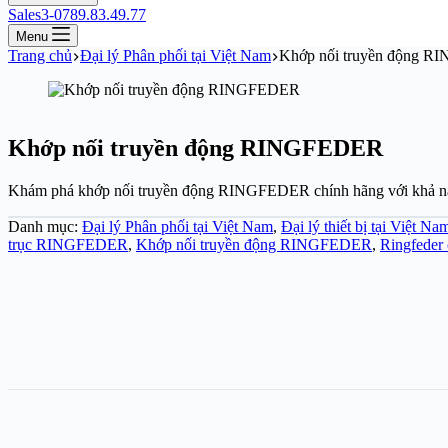
Sales3-0789.83.49.77
Menu
Trang chủ
Đại lý Phân phối tại Việt Nam
Khớp nối truyền động 
Khớp nối truyền động RINGFEDER
Khám phá khớp nối truyền động RINGFEDER chính hãng với khả năng t
Danh mục:
Đại lý Phân phối tại Việt Nam
,
Đại lý thiết bị tại Việt Na
trục RINGFEDER
,
Khớp nối truyền động RINGFEDER
,
Ringfeder 