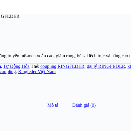
RINGFEDER
ruyền mô-men xoắn cao, giảm rung, bù sai lệch trục và nâng cao tuổ
m
,
Tự Động Hóa
Thẻ:
coupling RINGFEDER
,
đại lý RINGFEDER
,
k
coupling
,
Ringfeder Việt Nam
Mô tả
Đánh giá (0)