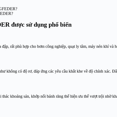
NGFEDER?
ER được sử dụng phổ biến
 đập, rất phù hợp cho bơm công nghiệp, quạt ly tâm, máy nén khí và hệ
 không có độ rơ, đáp ứng các yêu cầu khắt khe về độ chính xác. Đây
i thác khoáng sản, khớp nối bánh răng thể hiện ưu thế vượt trội nhờ k