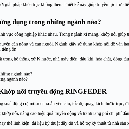
ải pháp khóa trục không then. Thiết kế này giúp truyền lực trực tiếp 
ng dụng trong những ngành nào?
ĩnh vực công nghiệp khác nhau. Trong ngành xi măng, khớp nối giúp tr
huyền cán nóng và cán nguội. Ngành giấy sử dụng khớp nối để vận hàn
 tiếng ồn.
t trong hệ thống xử lý nước, nhà máy điện, dầu khí, hóa chất, đóng tàu
ng ngành nào?
ọn Khớp nối truyền động RINGFEDER
suất động cơ, mô-men xoắn yêu cầu, tốc độ quay, kích thước trục, điều
khớp nối, nâng cao hiệu quả truyền động và tránh lãng phí chi phí đầu
thế linh kiện, tài liệu kỹ thuật đầy đủ và hỗ trợ kỹ thuật từ nhà sản xu