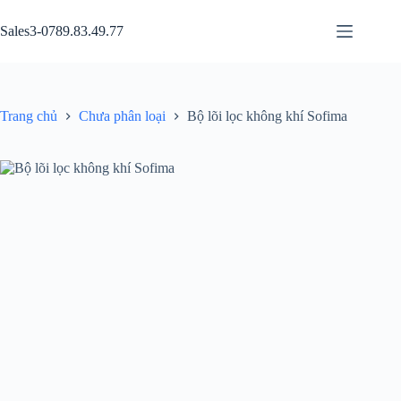
Chuyển
đến
Sales3-0789.83.49.77
phần
nội
dung
Trang chủ
Chưa phân loại
Bộ lõi lọc không khí Sofima