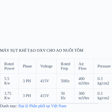
MÁY SỤT KHÍ TẠO OXY CHO AO NUÔI TÔM
Roted
Roted
Air
Phase
Voltoge
Pressure
Power
Frep
Flow
5.5
400
0.3
3 PH
415V
50Hz
Kw
m3/hrs
kg/cm2
3.75
50
300
0.3
3 PH
415V
Kw
Hz
m3/hrs
kg/cm2
Danh mục:
Đại lý Phân phối tại Việt Nam