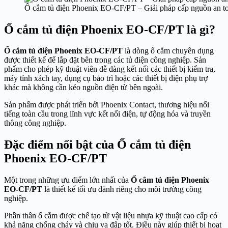
Ổ cắm tủ điện Phoenix EO-CF/PT – Giải pháp cấp nguồn an t
Ổ cắm tủ điện Phoenix EO-CF/PT là gì?
Ổ cắm tủ điện Phoenix EO-CF/PT
là dòng ổ cắm chuyên dụng
được thiết kế để lắp đặt bên trong các tủ điện công nghiệp. Sản
phẩm cho phép kỹ thuật viên dễ dàng kết nối các thiết bị kiểm tra,
máy tính xách tay, dụng cụ bảo trì hoặc các thiết bị điện phụ trợ
khác mà không cần kéo nguồn điện từ bên ngoài.
Sản phẩm được phát triển bởi
Phoenix Contact
, thương hiệu nổi
tiếng toàn cầu trong lĩnh vực kết nối điện, tự động hóa và truyền
thông công nghiệp.
Đặc điểm nổi bật của Ổ cắm tủ điện
Phoenix EO-CF/PT
Một trong những ưu điểm lớn nhất của
Ổ cắm tủ điện Phoenix
EO-CF/PT
là thiết kế tối ưu dành riêng cho môi trường công
nghiệp.
Phần thân ổ cắm được chế tạo từ vật liệu nhựa kỹ thuật cao cấp có
khả năng chống cháy và chịu va đập tốt. Điều này giúp thiết bị hoạt