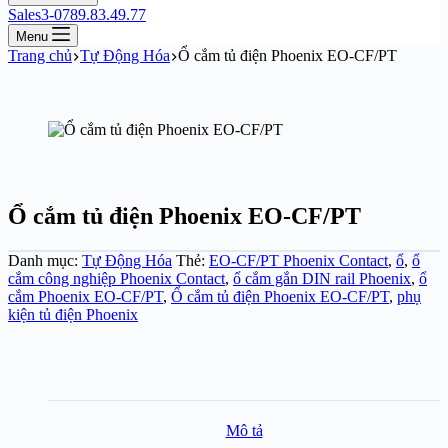
Sales3-0789.83.49.77
Menu
Trang chủ
Tự Động Hóa
Ổ cắm tủ điện Phoenix EO-CF/PT
Ổ cắm tủ điện Phoenix EO-CF/PT
Danh mục:
Tự Động Hóa
Thẻ:
EO-CF/PT Phoenix Contact
,
ổ
,
ổ
cắm công nghiệp Phoenix Contact
,
ổ cắm gắn DIN rail Phoenix
,
ổ
cắm Phoenix EO-CF/PT
,
Ổ cắm tủ điện Phoenix EO-CF/PT
,
phụ
kiện tủ điện Phoenix
Mô tả