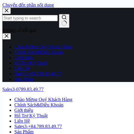
Chuyển đến phần nội dung
Không có kết quả
Chào Mừng Quý Khách Hàng
Chính Sách&Điều Khoản
Giới thiệu
Hổ Trợ Kỷ Thuật
Liên Hệ
Sales3-+84.789.83.49.77
Sản Phẩm
Sales3-0789.83.49.77
Chào Mừng Quý Khách Hàng
Chính Sách&Điều Khoản
Giới thiệu
Hổ Trợ Kỷ Thuật
Liên Hệ
Sales3-+84.789.83.49.77
Sản Phẩm