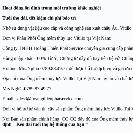
Hoạt động ổn định trong môi trường khắc nghiệt
Tuổi thọ dài, tiết kiệm chi phí bảo trì
Nhờ sử dụng vật liệu cao cấp và công nghệ sản xuất châu Âu, Vitillo 
Đơn vị Phân Phối Ống mềm thủy lực Vitillo tại Việt Nam:
Công ty TNHH Hoàng Thiên Phát Service chuyên gia cung cấp phân phối h
Hàng nhập khẩu 100% Từ Ý, Chứng từ đầy đủ hãy liên hệ với Chú
Hotline: Mrs.Nghĩa-0789.83.49.77 để được hổ trợ dịch vụ và giá ưu đã
Địa chỉ mua Ống mềm thủy lực Vitillo Tại Việt Nam uy tín và ch
Mrs.Nghĩa-0789.83.49.77
Email: sales3@hoangthienphatservice.com. Website
Đơn vị hổ trợ tư vấn tin cậy sản phẩm Ống mềm thủy lực Vitillo 
Nơi Bán sản phẩm chính hãng, CO CQ đầy đủ của Ố
định – Kéo dài tuổi thọ hệ thống của bạn “