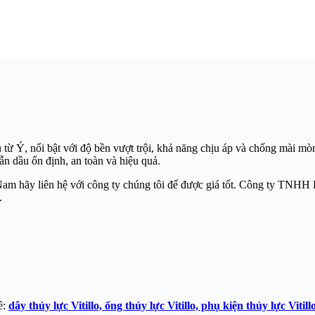
từ Ý, nổi bật với độ bền vượt trội, khả năng chịu áp và chống mài mò
ẫn dầu ổn định, an toàn và hiệu quả.
Nam hãy liên hệ với công ty chúng tôi để được giá tốt. Công ty TNHH H
.
ề:
dây thủy lực Vitillo,
ống thủy lực Vitillo, phụ kiện thủy lực Vitill