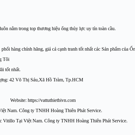
luôn nằm trong top thương hiệu ống thủy lực uy tín toàn cầu.
àng chính hãng, giá cả cạnh tranh tốt nhất các Sản phẩm của Ố
ng Tôi
i tốt nhất.
ất lượng: 42 Võ Thị Sáu,Xã Hồ Tràm, Tp.HCM
: https://vattuthietbivn.com
Tại Việt Nam. Công ty TNHH Hoàng Thiên Phát Service.
ng mềm thủy lực Vitillo Tại Việt Nam. Công ty TNHH Hoà