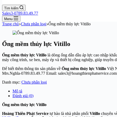
Tìm kiếm
Sales3-0789.83.49.77
Menu
Trang chủ
Chưa phân loại
Ống mềm thủy lực Vitillo
Ống mềm thủy lực Vitillo
Ống mềm thủy lực Vitillo
là dòng ống dẫn dầu áp lực cao nhập khẩu 
máy công trình, xe ben, máy ép và thiết bị công nghiệp, giúp truyền d
Để biết thêm thông tin sản phẩm về
Ống mềm thủy lực Vitillo
Việt 
Mrs.Nghĩa-0789.83.49.77 Email: sales3@hoangthienphatservice.com
Danh mục:
Chưa phân loại
Mô tả
Đánh giá (0)
Ống mềm thủy lực Vitillo
Hoàng Thiên Phát Service
tự hào là nhà phân phối
Vitillo
chuyên v