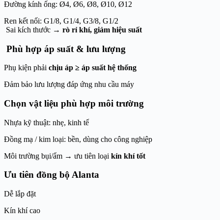
Đường kính ống: Ø4, Ø6, Ø8, Ø10, Ø12
Ren kết nối: G1/8, G1/4, G3/8, G1/2
Sai kích thước →
rò rỉ khí, giảm hiệu suất
Phù hợp áp suất & lưu lượng
Phụ kiện phải
chịu áp ≥ áp suất hệ thống
Đảm bảo lưu lượng đáp ứng nhu cầu máy
Chọn vật liệu phù hợp môi trường
Nhựa kỹ thuật: nhẹ, kinh tế
Đồng mạ / kim loại: bền, dùng cho công nghiệp
Môi trường bụi/ẩm → ưu tiên loại
kín khí tốt
Ưu tiên đồng bộ Alanta
Dễ lắp đặt
Kín khí cao