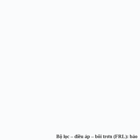
chịu áp ổn định
Bộ lọc – điều áp – bôi trơn (FRL)
: bảo