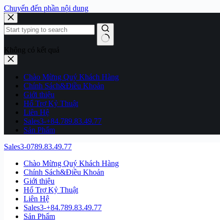
Chuyển đến phần nội dung
Không có kết quả
Chào Mừng Quý Khách Hàng
Chính Sách&Điều Khoản
Giới thiệu
Hổ Trợ Kỷ Thuật
Liên Hệ
Sales3-+84.789.83.49.77
Sản Phẩm
Sales3-0789.83.49.77
Chào Mừng Quý Khách Hàng
Chính Sách&Điều Khoản
Giới thiệu
Hổ Trợ Kỷ Thuật
Liên Hệ
Sales3-+84.789.83.49.77
Sản Phẩm