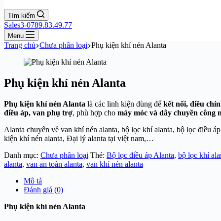
Tìm kiếm
Sales3-0789.83.49.77
Menu
Trang chủ
Chưa phân loại
Phụ kiện khí nén Alanta
Phụ kiện khí nén Alanta
Phụ kiện khí nén Alanta
là các linh kiện dùng để
kết nối, điều chỉ
điều áp, van phụ trợ
, phù hợp cho
máy móc và dây chuyền công 
Alanta chuyên về van khí nén alanta, bộ lọc khí alanta, bộ lọc điều áp
kiện khí nén alanta, Đại lý alanta tại việt nam,…
Danh mục:
Chưa phân loại
Thẻ:
Bộ lọc điều áp Alanta
,
bộ lọc khí ala
alanta
,
van an toàn alanta
,
van khí nén alanta
Mô tả
Đánh giá (0)
Phụ kiện khí nén Alanta