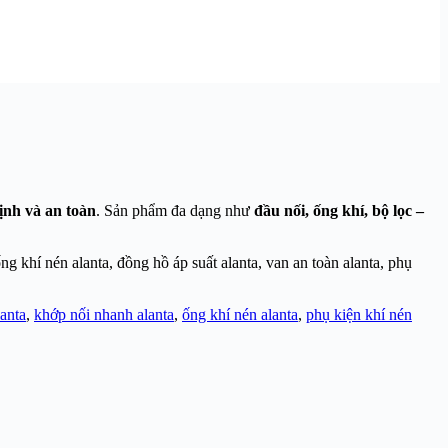
ịnh và an toàn
. Sản phẩm đa dạng như
đầu nối, ống khí, bộ lọc –
ng khí nén alanta, đồng hồ áp suất alanta, van an toàn alanta, phụ
lanta
,
khớp nối nhanh alanta
,
ống khí nén alanta
,
phụ kiện khí nén