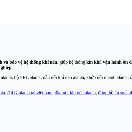
nh và bảo vệ hệ thống khí nén
, giúp hệ thống
kín khí, vận hành ổn đ
nghiệp
.
 alanta, bộ FRL alanta, đầu nối khí nén alanta, khớp nối nhanh alanta, ố
nta
,
đại lý alanta tại việt nam
,
đầu nối khí nén alanta
,
đồng hồ áp suất a