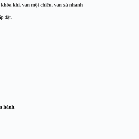
n khóa khí, van một chiều, van xả nhanh
ắp đặt.
ận hành
.