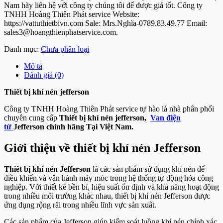
Nam hãy liên hệ với công ty chúng tôi để được giá tốt. Công ty
TNHH Hoàng Thiên Phát service Website:
https://vattuthietbivn.com Sale: Mrs.Nghĩa-0789.83.49.77 Email:
sales3@hoangthienphatservice.com.
Danh mục:
Chưa phân loại
Mô tả
Đánh giá (0)
Thiết bị khí nén jefferson
Công ty TNHH Hoàng Thiên Phát service tự hào là nhà phân phối
chuyên cung cấp
Thiết bị khí nén jefferson,
Van điện
từ
Jefferson chính hãng Tại Việt Nam.
Giới thiệu về thiết bị khí nén Jefferson
Thiết bị khí nén Jefferson
là các sản phẩm sử dụng khí nén để
điều khiển và vận hành máy móc trong hệ thống tự động hóa công
nghiệp. Với thiết kế bền bỉ, hiệu suất ổn định và khả năng hoạt động
trong nhiều môi trường khác nhau, thiết bị khí nén Jefferson được
ứng dụng rộng rãi trong nhiều lĩnh vực sản xuất.
Các sản phẩm của Jefferson giúp kiểm soát luồng khí nén chính xác,