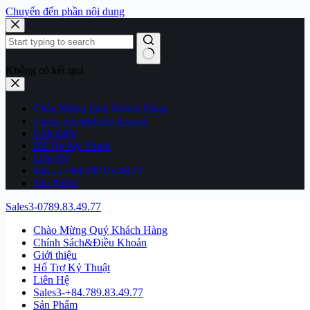
Chuyển đến phần nội dung
Không có kết quả
Chào Mừng Quý Khách Hàng
Chính Sách&Điều Khoản
Giới thiệu
Hổ Trợ Kỷ Thuật
Liên Hệ
Sales3-+84.789.83.49.77
Sản Phẩm
Sales3-0789.83.49.77
Chào Mừng Quý Khách Hàng
Chính Sách&Điều Khoản
Giới thiệu
Hổ Trợ Kỷ Thuật
Liên Hệ
Sales3-+84.789.83.49.77
Sản Phẩm