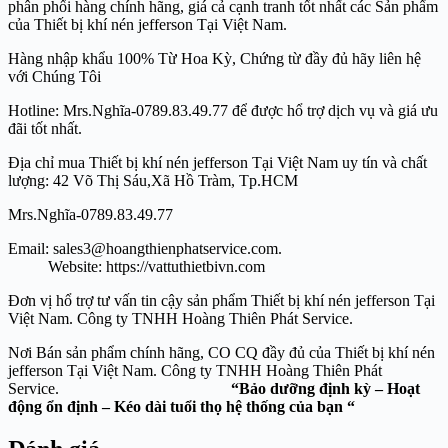
phân phối hàng chính hãng, giá cả cạnh tranh tốt nhất các Sản phẩm
của Thiết bị khí nén jefferson Tại Việt Nam.
Hàng nhập khẩu 100% Từ Hoa Kỳ, Chứng từ đầy đủ hãy liên hệ
với Chúng Tôi
Hotline: Mrs.Nghĩa-0789.83.49.77 để được hổ trợ dịch vụ và giá ưu
đãi tốt nhất.
Địa chỉ mua Thiết bị khí nén jefferson Tại Việt Nam uy tín và chất
lượng: 42 Võ Thị Sáu,Xã Hồ Tràm, Tp.HCM
Mrs.Nghĩa-0789.83.49.77
Email: sales3@hoangthienphatservice.com.
Website: https://vattuthietbivn.com
Đơn vị hổ trợ tư vấn tin cậy sản phẩm Thiết bị khí nén jefferson Tại
Việt Nam. Công ty TNHH Hoàng Thiên Phát Service.
Nơi Bán sản phẩm chính hãng, CO CQ đầy đủ của Thiết bị khí nén
jefferson Tại Việt Nam. Công ty TNHH Hoàng Thiên Phát
Service.
“Bảo dưỡng định kỳ – Hoạt
động ổn định – Kéo dài tuổi thọ hệ thống của bạn “