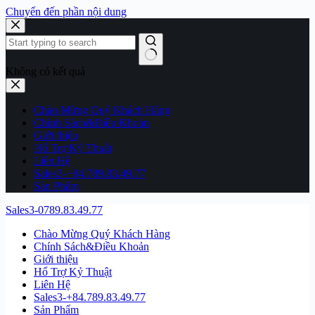
Chuyển đến phần nội dung
Không có kết quả
Chào Mừng Quý Khách Hàng
Chính Sách&Điều Khoản
Giới thiệu
Hổ Trợ Kỷ Thuật
Liên Hệ
Sales3-+84.789.83.49.77
Sản Phẩm
Sales3-0789.83.49.77
Chào Mừng Quý Khách Hàng
Chính Sách&Điều Khoản
Giới thiệu
Hổ Trợ Kỷ Thuật
Liên Hệ
Sales3-+84.789.83.49.77
Sản Phẩm