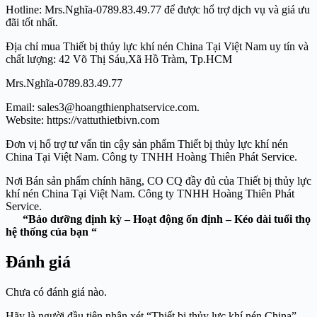
Hotline: Mrs.Nghĩa-0789.83.49.77 để được hổ trợ dịch vụ và giá ưu
đãi tốt nhất.
Địa chỉ mua Thiết bị thủy lực khí nén China Tại Việt Nam uy tín và
chất lượng: 42 Võ Thị Sáu,Xã Hồ Tràm, Tp.HCM
Mrs.Nghĩa-0789.83.49.77
Email: sales3@hoangthienphatservice.com.
Website: https://vattuthietbivn.com
Đơn vị hổ trợ tư vấn tin cậy sản phẩm Thiết bị thủy lực khí nén
China Tại Việt Nam. Công ty TNHH Hoàng Thiên Phát Service.
Nơi Bán sản phẩm chính hãng, CO CQ đầy đủ của Thiết bị thủy lực
khí nén China Tại Việt Nam. Công ty TNHH Hoàng Thiên Phát
Service.
“Bảo dưỡng định kỳ – Hoạt động ổn định – Kéo dài tuổi thọ
hệ thống của bạn “
Đánh giá
Chưa có đánh giá nào.
Hãy là người đầu tiên nhận xét “Thiết bị thủy lực khí nén China”