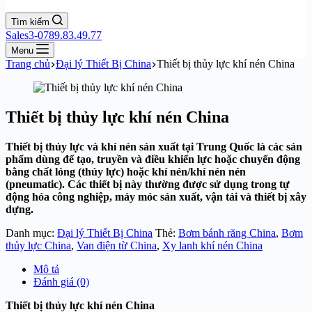
Tìm kiếm
Sales3-0789.83.49.77
Menu
Trang chủ
Đại lý Thiết Bị China
Thiết bị thủy lực khí nén China
Thiết bị thủy lực khí nén China
Thiết bị thủy lực và khí nén sản xuất tại Trung Quốc là các sản
phẩm dùng để tạo, truyền và điều khiển lực hoặc chuyển động
bằng chất lỏng (thủy lực) hoặc khí nén/khí nén nén
(pneumatic). Các thiết bị này thường được sử dụng trong tự
động hóa công nghiệp, máy móc sản xuất, vận tải và thiết bị xây
dựng.
Danh mục:
Đại lý Thiết Bị China
Thẻ:
Bơm bánh răng China
,
Bơm
thủy lực China
,
Van điện từ China
,
Xy lanh khí nén China
Mô tả
Đánh giá (0)
Thiết bị thủy lực khí nén China