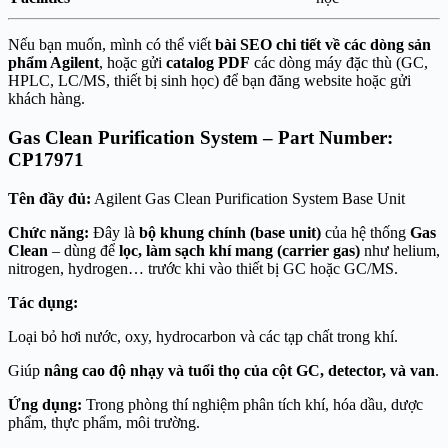
Nếu bạn muốn, mình có thể viết
bài SEO chi tiết về các dòng sản
phẩm Agilent
, hoặc gửi
catalog PDF
các dòng máy đặc thù (GC,
HPLC, LC/MS, thiết bị sinh học) để bạn đăng website hoặc gửi
khách hàng.
Gas Clean Purification System – Part Number:
CP17971
Tên đầy đủ:
Agilent Gas Clean Purification System Base Unit
Chức năng:
Đây là
bộ khung chính (base unit)
của hệ thống
Gas
Clean
– dùng để
lọc, làm sạch khí mang (carrier gas)
như helium,
nitrogen, hydrogen… trước khi vào thiết bị GC hoặc GC/MS.
Tác dụng:
Loại bỏ hơi nước, oxy, hydrocarbon và các tạp chất trong khí.
Giúp
nâng cao độ nhạy và tuổi thọ của cột GC, detector, và van
.
Ứng dụng:
Trong phòng thí nghiệm phân tích khí, hóa dầu, dược
phẩm, thực phẩm, môi trường.