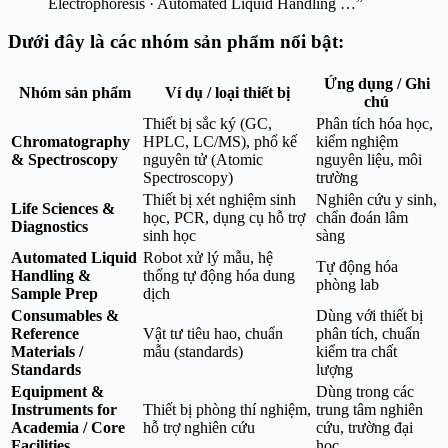
Electrophoresis · Automated Liquid Handling …”
Dưới đây là các nhóm sản phẩm nổi bật:
Ứng dụng / Ghi
Nhóm sản phẩm
Ví dụ / loại thiết bị
chú
Thiết bị sắc ký (GC,
Phân tích hóa học,
Chromatography
HPLC, LC/MS), phổ kế
kiểm nghiệm
& Spectroscopy
nguyên tử (Atomic
nguyên liệu, môi
Spectroscopy)
trường
Thiết bị xét nghiệm sinh
Nghiên cứu y sinh,
Life Sciences &
học, PCR, dụng cụ hỗ trợ
chẩn đoán lâm
Diagnostics
sinh học
sàng
Automated Liquid
Robot xử lý mẫu, hệ
Tự động hóa
Handling &
thống tự động hóa dung
phòng lab
Sample Prep
dịch
Consumables &
Dùng với thiết bị
Reference
Vật tư tiêu hao, chuẩn
phân tích, chuẩn
Materials /
mẫu (standards)
kiểm tra chất
Standards
lượng
Equipment &
Dùng trong các
Instruments for
Thiết bị phòng thí nghiệm,
trung tâm nghiên
Academia / Core
hỗ trợ nghiên cứu
cứu, trường đại
Facilities
học