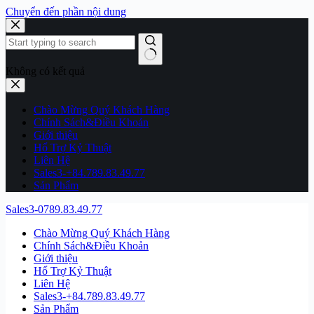
Chuyển đến phần nội dung
Không có kết quả
Chào Mừng Quý Khách Hàng
Chính Sách&Điều Khoản
Giới thiệu
Hổ Trợ Kỷ Thuật
Liên Hệ
Sales3-+84.789.83.49.77
Sản Phẩm
Sales3-0789.83.49.77
Chào Mừng Quý Khách Hàng
Chính Sách&Điều Khoản
Giới thiệu
Hổ Trợ Kỷ Thuật
Liên Hệ
Sales3-+84.789.83.49.77
Sản Phẩm