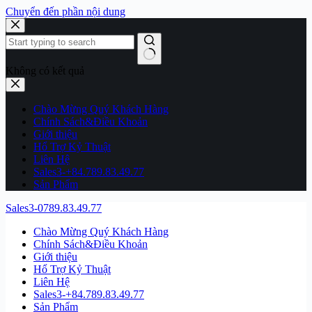
Chuyển đến phần nội dung
Không có kết quả
Chào Mừng Quý Khách Hàng
Chính Sách&Điều Khoản
Giới thiệu
Hổ Trợ Kỷ Thuật
Liên Hệ
Sales3-+84.789.83.49.77
Sản Phẩm
Sales3-0789.83.49.77
Chào Mừng Quý Khách Hàng
Chính Sách&Điều Khoản
Giới thiệu
Hổ Trợ Kỷ Thuật
Liên Hệ
Sales3-+84.789.83.49.77
Sản Phẩm