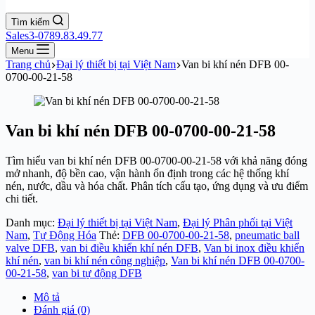
Tìm kiếm
Sales3-0789.83.49.77
Menu
Trang chủ
Đại lý thiết bị tại Việt Nam
Van bi khí nén DFB 00-
0700-00-21-58
Van bi khí nén DFB 00-0700-00-21-58
Tìm hiểu van bi khí nén DFB 00-0700-00-21-58 với khả năng đóng
mở nhanh, độ bền cao, vận hành ổn định trong các hệ thống khí
nén, nước, dầu và hóa chất. Phân tích cấu tạo, ứng dụng và ưu điểm
chi tiết.
Danh mục:
Đại lý thiết bị tại Việt Nam
,
Đại lý Phân phối tại Việt
Nam
,
Tự Động Hóa
Thẻ:
DFB 00-0700-00-21-58
,
pneumatic ball
valve DFB
,
van bi điều khiển khí nén DFB
,
Van bi inox điều khiển
khí nén
,
van bi khí nén công nghiệp
,
Van bi khí nén DFB 00-0700-
00-21-58
,
van bi tự động DFB
Mô tả
Đánh giá (0)