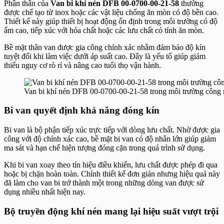
Phần thân của
Van bi khí nén DFB 00-0700-00-21-58
thường
được chế tạo từ inox hoặc các vật liệu chống ăn mòn có độ bền cao.
Thiết kế này giúp thiết bị hoạt động ổn định trong môi trường có độ
ẩm cao, tiếp xúc với hóa chất hoặc các lưu chất có tính ăn mòn.
Bề mặt thân van được gia công chính xác nhằm đảm bảo độ kín
tuyệt đối khi làm việc dưới áp suất cao. Đây là yếu tố giúp giảm
thiểu nguy cơ rò rỉ và nâng cao tuổi thọ vận hành.
Van bi khí nén DFB 00-0700-00-21-58 trong môi trường công 
Bi van quyết định khả năng đóng kín
Bi van là bộ phận tiếp xúc trực tiếp với dòng lưu chất. Nhờ được gia
công với độ chính xác cao, bề mặt bi van có độ nhẵn lớn giúp giảm
ma sát và hạn chế hiện tượng đóng cặn trong quá trình sử dụng.
Khi bi van xoay theo tín hiệu điều khiển, lưu chất được phép đi qua
hoặc bị chặn hoàn toàn. Chính thiết kế đơn giản nhưng hiệu quả này
đã làm cho van bi trở thành một trong những dòng van được sử
dụng nhiều nhất hiện nay.
Bộ truyền động khí nén mang lại hiệu suất vượt trội