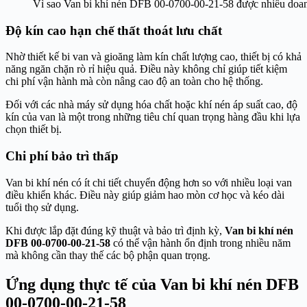
Vì sao Van bi khí nén DFB 00-0700-00-21-58 được nhiều doan
Độ kín cao hạn chế thất thoát lưu chất
Nhờ thiết kế bi van và gioăng làm kín chất lượng cao, thiết bị có khả
năng ngăn chặn rò rỉ hiệu quả. Điều này không chỉ giúp tiết kiệm
chi phí vận hành mà còn nâng cao độ an toàn cho hệ thống.
Đối với các nhà máy sử dụng hóa chất hoặc khí nén áp suất cao, độ
kín của van là một trong những tiêu chí quan trọng hàng đầu khi lựa
chọn thiết bị.
Chi phí bảo trì thấp
Van bi khí nén có ít chi tiết chuyển động hơn so với nhiều loại van
điều khiển khác. Điều này giúp giảm hao mòn cơ học và kéo dài
tuổi thọ sử dụng.
Khi được lắp đặt đúng kỹ thuật và bảo trì định kỳ,
Van bi khí nén
DFB 00-0700-00-21-58
có thể vận hành ổn định trong nhiều năm
mà không cần thay thế các bộ phận quan trọng.
Ứng dụng thực tế của Van bi khí nén DFB
00-0700-00-21-58