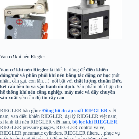
Van cơ khí nén Riegler
Van cơ khí nén Riegler
là thiết bị dùng để
điều khiển
đóng/mở và phân phối khí nén bằng tác động cơ học
(nút
nhấn, cần gạt, con lăn…), nổi bật với
chất lượng chuẩn Đức,
kết cấu bền bỉ và vận hành ổn định
. Sản phẩm phù hợp cho
hệ thống khí nén công nghiệp, máy móc và dây chuyền
sản xuất
yêu cầu
độ tin cậy cao
.
RIEGLER bào gồm:
Đồng hồ đo áp suất RIEGLER
việt
nam, van điều khiển RIEGLER, đại lý RIEGLER việt nam,
xi lanh khí nén RIEGLER việt nam,
bộ lọc khí RIEGLER
,
RIEGLER pressure guages, RIEGLER control valve,
RIEGLER pneumatic cylinders, RIEGLER filters,…phục vụ
ngành công nghiệ hóa , tự động hóa và xây dựng, công