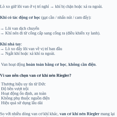
Lò xo giữ lõi van ở vị trí nghỉ → khí bị chặn hoặc xả ra ngoài.
Khi có tác động cơ học
(gạt cần / nhấn nút / cam đẩy):
→ Lõi van dịch chuyển
→ Khí nén đi từ cổng cấp sang cổng ra (điều khiển xy lanh).
Khi nhả tay
:
→ Lò xo đẩy lõi van về vị trí ban đầu
→ Ngắt khí hoặc xả khí ra ngoài.
Van hoạt động
hoàn toàn bằng cơ học
,
không cần điện
.
Vì sao nên chọn van cơ khí nén Riegler?
Thương hiệu uy tín từ Đức
Độ bền vượt trội
Hoạt động ổn định, an toàn
Không phụ thuộc nguồn điện
Hiệu quả sử dụng lâu dài
So với nhiều dòng van cơ khí khác,
van cơ khí nén Riegler
mang lại