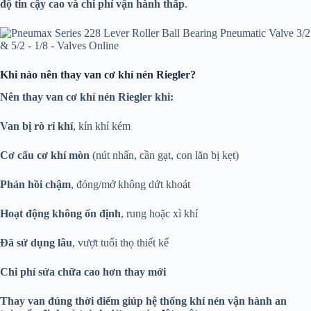
độ tin cậy cao và chi phí vận hành thấp
.
Khi nào nên thay van cơ khí nén Riegler?
Nên thay van cơ khí nén Riegler khi:
Van bị rò rỉ khí
, kín khí kém
Cơ cấu cơ khí mòn
(nút nhấn, cần gạt, con lăn bị kẹt)
Phản hồi chậm
, đóng/mở không dứt khoát
Hoạt động không ổn định
, rung hoặc xì khí
Đã sử dụng lâu
, vượt tuổi thọ thiết kế
Chi phí sửa chữa cao hơn thay mới
Thay van đúng thời điểm giúp hệ thống khí nén vận hành an