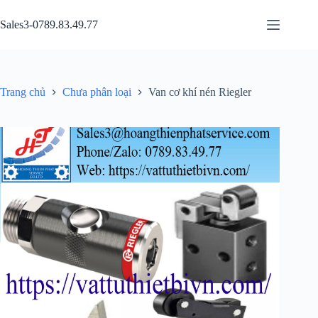
Chuyển
đến
Sales3-0789.83.49.77
phần
nội
dung
Trang chủ
Chưa phân loại
Van cơ khí nén Riegler