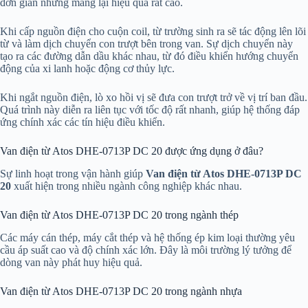
đơn giản nhưng mang lại hiệu quả rất cao.
Khi cấp nguồn điện cho cuộn coil, từ trường sinh ra sẽ tác động lên lõi
từ và làm dịch chuyển con trượt bên trong van. Sự dịch chuyển này
tạo ra các đường dẫn dầu khác nhau, từ đó điều khiển hướng chuyển
động của xi lanh hoặc động cơ thủy lực.
Khi ngắt nguồn điện, lò xo hồi vị sẽ đưa con trượt trở về vị trí ban đầu.
Quá trình này diễn ra liên tục với tốc độ rất nhanh, giúp hệ thống đáp
ứng chính xác các tín hiệu điều khiển.
Van điện từ Atos DHE-0713P DC 20 được ứng dụng ở đâu?
Sự linh hoạt trong vận hành giúp
Van điện từ Atos DHE-0713P DC
20
xuất hiện trong nhiều ngành công nghiệp khác nhau.
Van điện từ Atos DHE-0713P DC 20 trong ngành thép
Các máy cán thép, máy cắt thép và hệ thống ép kim loại thường yêu
cầu áp suất cao và độ chính xác lớn. Đây là môi trường lý tưởng để
dòng van này phát huy hiệu quả.
Van điện từ Atos DHE-0713P DC 20 trong ngành nhựa