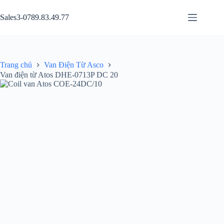
Chuyển
đến
Sales3-0789.83.49.77
phần
nội
dung
Trang chủ
Van Điện Từ Asco
Van điện từ Atos DHE-0713P DC 20