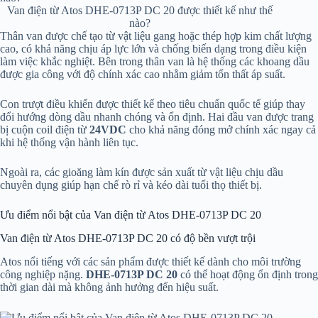
Van điện từ Atos DHE-0713P DC 20 được thiết kế như thế
nào?
Thân van được chế tạo từ vật liệu gang hoặc thép hợp kim chất lượng
cao, có khả năng chịu áp lực lớn và chống biến dạng trong điều kiện
làm việc khắc nghiệt. Bên trong thân van là hệ thống các khoang dầu
được gia công với độ chính xác cao nhằm giảm tổn thất áp suất.
Con trượt điều khiển được thiết kế theo tiêu chuẩn quốc tế giúp thay
đổi hướng dòng dầu nhanh chóng và ổn định. Hai đầu van được trang
bị cuộn coil điện từ
24VDC
cho khả năng đóng mở chính xác ngay cả
khi hệ thống vận hành liên tục.
Ngoài ra, các gioăng làm kín được sản xuất từ vật liệu chịu dầu
chuyên dụng giúp hạn chế rò rỉ và kéo dài tuổi thọ thiết bị.
Ưu điểm nổi bật của Van điện từ Atos DHE-0713P DC 20
Van điện từ Atos DHE-0713P DC 20 có độ bền vượt trội
Atos nổi tiếng với các sản phẩm được thiết kế dành cho môi trường
công nghiệp nặng.
DHE-0713P DC 20
có thể hoạt động ổn định trong
thời gian dài mà không ảnh hưởng đến hiệu suất.