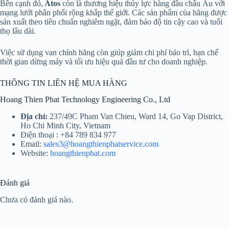
Bên cạnh đó,
Atos
còn là thương hiệu thủy lực hàng đầu châu Âu với
mạng lưới phân phối rộng khắp thế giới. Các sản phẩm của hãng được
sản xuất theo tiêu chuẩn nghiêm ngặt, đảm bảo độ tin cậy cao và tuổi
thọ lâu dài.
Việc sử dụng van chính hãng còn giúp giảm chi phí bảo trì, hạn chế
thời gian dừng máy và tối ưu hiệu quả đầu tư cho doanh nghiệp.
THÔNG TIN LIÊN HỆ MUA HÀNG
Hoang Thien Phat Technology Engineering Co., Ltd
Địa chỉ:
237/49C Pham Van Chieu, Ward 14, Go Vap District,
Ho Chi Minh City, Vietnam
Điện thoại : +84 789 834 977
Email:
sales3@hoangthienphatservice.com
Website:
hoangthienphat.com
Đánh giá
Chưa có đánh giá nào.