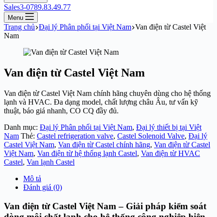
Sales3-0789.83.49.77
Menu
Trang chủ
Đại lý Phân phối tại Việt Nam
Van điện từ Castel Việt
Nam
Van điện từ Castel Việt Nam
Van điện từ Castel Việt Nam chính hãng chuyên dùng cho hệ thống
lạnh và HVAC. Đa dạng model, chất lượng châu Âu, tư vấn kỹ
thuật, báo giá nhanh, CO CQ đầy đủ.
Danh mục:
Đại lý Phân phối tại Việt Nam
,
Đại lý thiết bị tại Việt
Nam
Thẻ:
Castel refrigeration valve
,
Castel Solenoid Valve
,
Đại lý
Castel Việt Nam
,
Van điện từ Castel chính hãng
,
Van điện từ Castel
Việt Nam
,
Van điện từ hệ thống lạnh Castel
,
Van điện từ HVAC
Castel
,
Van lạnh Castel
Mô tả
Đánh giá (0)
Van điện từ Castel Việt Nam – Giải pháp kiểm soát
dòng môi chất lạnh cho hệ thống công nghiệp hiện