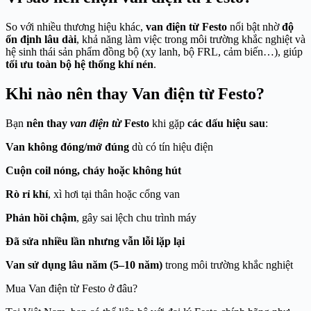
So với nhiều thương hiệu khác,
van điện từ Festo
nổi bật nhờ
độ
ổn định lâu dài
, khả năng làm việc trong môi trường khắc nghiệt và
hệ sinh thái sản phẩm đồng bộ (xy lanh, bộ FRL, cảm biến…), giúp
tối ưu toàn bộ hệ thống khí nén
.
Khi nào nên thay Van điện từ Festo?
Bạn
nên thay
van điện từ
Festo
khi gặp
các dấu hiệu sau
:
Van không đóng/mở đúng
dù có tín hiệu điện
Cuộn coil nóng, cháy hoặc không hút
Rò rỉ khí
, xì hơi tại thân hoặc cổng van
Phản hồi chậm
, gây sai lệch chu trình máy
Đã sửa nhiều lần nhưng vẫn lỗi lặp lại
Van sử dụng lâu năm (5–10 năm)
trong môi trường khắc nghiệt
Mua Van điện từ Festo ở đâu?