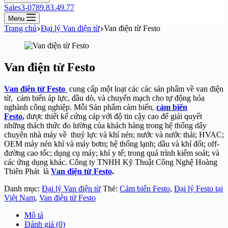
Sales3-0789.83.49.77
Menu
Trang chủ
Đại lý Van điện từ
Van điện từ Festo
Van điện từ Festo
Van điện từ Festo
cung cấp một loạt các các sản phẩm về van điện
từ, cảm biến áp lực, đầu dò, và chuyển mạch cho tự động hóa
nghành công nghiệp. Mỗi Sản phẩm cảm biến,
cảm biến
Festo,
được thiết kế cứng cáp với độ tin cậy cao để giải quyết
những thách thức đo lường của khách hàng trong hệ thống dây
chuyên nhà máy về thuỷ lực và khí nén; nước và nước thải; HVAC;
OEM máy nén khí và máy bơm; hệ thống lạnh; dầu và khí đốt; off-
đường cao tốc; dụng cụ máy; khí y tế; trong quá trình kiểm soát; và
các ứng dụng khác. Công ty TNHH Kỹ Thuật Công Nghệ Hoàng
Thiên Phát là
Van điện từ Festo
.
Danh mục:
Đại lý Van điện từ
Thẻ:
Cảm biến Festo
,
Đại lý Festo tại
Việt Nam
,
Van điện từ Festo
Mô tả
Đánh giá (0)