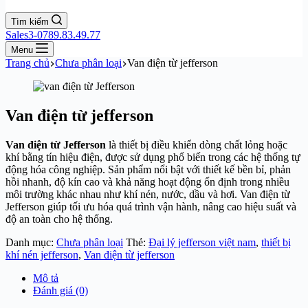
Tìm kiếm
Sales3-0789.83.49.77
Menu
Trang chủ
Chưa phân loại
Van điện từ jefferson
Van điện từ jefferson
Van điện từ Jefferson
là thiết bị điều khiển dòng chất lỏng hoặc
khí bằng tín hiệu điện, được sử dụng phổ biến trong các hệ thống tự
động hóa công nghiệp. Sản phẩm nổi bật với thiết kế bền bỉ, phản
hồi nhanh, độ kín cao và khả năng hoạt động ổn định trong nhiều
môi trường khác nhau như khí nén, nước, dầu và hơi. Van điện từ
Jefferson giúp tối ưu hóa quá trình vận hành, nâng cao hiệu suất và
độ an toàn cho hệ thống.
Danh mục:
Chưa phân loại
Thẻ:
Đại lý jefferson việt nam
,
thiết bị
khí nén jefferson
,
Van điện từ jefferson
Mô tả
Đánh giá (0)