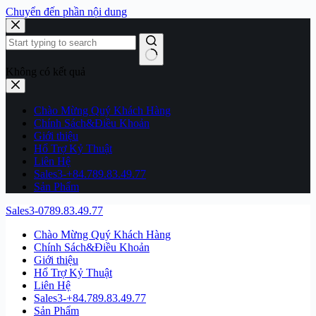
Chuyển đến phần nội dung
Không có kết quả
Chào Mừng Quý Khách Hàng
Chính Sách&Điều Khoản
Giới thiệu
Hổ Trợ Kỷ Thuật
Liên Hệ
Sales3-+84.789.83.49.77
Sản Phẩm
Sales3-0789.83.49.77
Chào Mừng Quý Khách Hàng
Chính Sách&Điều Khoản
Giới thiệu
Hổ Trợ Kỷ Thuật
Liên Hệ
Sales3-+84.789.83.49.77
Sản Phẩm