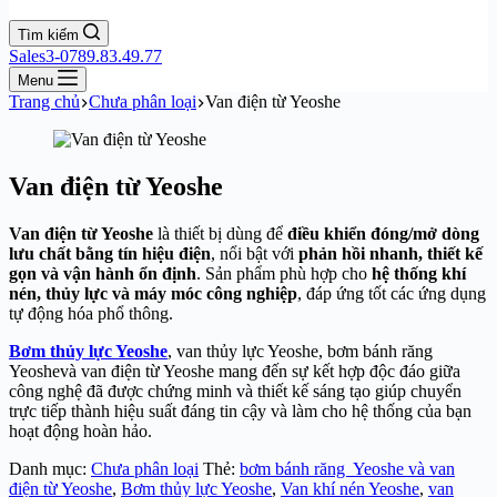
Tìm kiếm
Sales3-0789.83.49.77
Menu
Trang chủ
Chưa phân loại
Van điện từ Yeoshe
Van điện từ Yeoshe
Van điện từ Yeoshe
là thiết bị dùng để
điều khiển đóng/mở dòng
lưu chất bằng tín hiệu điện
, nổi bật với
phản hồi nhanh, thiết kế
gọn và vận hành ổn định
. Sản phẩm phù hợp cho
hệ thống khí
nén, thủy lực và máy móc công nghiệp
, đáp ứng tốt các ứng dụng
tự động hóa phổ thông.
Bơm thủy lực Yeoshe
, van thủy lực Yeoshe, bơm bánh răng
Yeoshevà van điện từ Yeoshe mang đến sự kết hợp độc đáo giữa
công nghệ đã được chứng minh và thiết kế sáng tạo giúp chuyển
trực tiếp thành hiệu suất đáng tin cậy và làm cho hệ thống của bạn
hoạt động hoàn hảo.
Danh mục:
Chưa phân loại
Thẻ:
bơm bánh răng Yeoshe và van
điện từ Yeoshe
,
Bơm thủy lực Yeoshe
,
Van khí nén Yeoshe
,
van