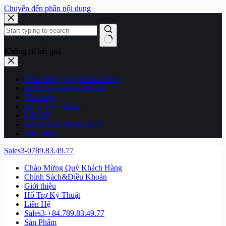
Chuyển đến phần nội dung
Không có kết quả
Chào Mừng Quý Khách Hàng
Chính Sách&Điều Khoản
Giới thiệu
Hổ Trợ Kỷ Thuật
Liên Hệ
Sales3-+84.789.83.49.77
Sản Phẩm
Sales3-0789.83.49.77
Chào Mừng Quý Khách Hàng
Chính Sách&Điều Khoản
Giới thiệu
Hổ Trợ Kỷ Thuật
Liên Hệ
Sales3-+84.789.83.49.77
Sản Phẩm