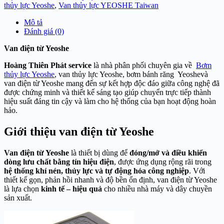
thủy lực Yeoshe
,
Van thủy lực YEOSHE Taiwan
Mô tả
Đánh giá (0)
Van điện từ Yeoshe
Hoàng Thiên Phát service
là nhà phân phối chuyên gia về
Bơm
thủy lực Yeoshe
, van thủy lực Yeoshe, bơm bánh răng Yeoshevà
van điện từ Yeoshe mang đến sự kết hợp độc đáo giữa công nghệ đã
được chứng minh và thiết kế sáng tạo giúp chuyển trực tiếp thành
hiệu suất đáng tin cậy và làm cho hệ thống của bạn hoạt động hoàn
hảo.
Giới thiệu van điện từ Yeoshe
Van điện từ Yeoshe
là thiết bị dùng để
đóng/mở và điều khiển
dòng lưu chất bằng tín hiệu điện
, được ứng dụng rộng rãi trong
hệ thống khí nén, thủy lực và tự động hóa công nghiệp
. Với
thiết kế gọn, phản hồi nhanh và độ bền ổn định, van điện từ Yeoshe
là lựa chọn
kinh tế – hiệu quả
cho nhiều nhà máy và dây chuyền
sản xuất.