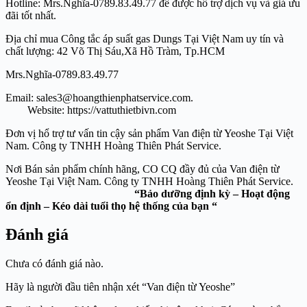
Hotline: Mrs.Nghĩa-0789.83.49.77 để được hổ trợ dịch vụ và giá ưu
đãi tốt nhất.
Địa chỉ mua Công tắc áp suất gas Dungs Tại Việt Nam uy tín và
chất lượng: 42 Võ Thị Sáu,Xã Hồ Tràm, Tp.HCM
Mrs.Nghĩa-0789.83.49.77
Email: sales3@hoangthienphatservice.com.
Website: https://vattuthietbivn.com
Đơn vị hổ trợ tư vấn tin cậy sản phẩm Van điện từ Yeoshe Tại Việt
Nam. Công ty TNHH Hoàng Thiên Phát Service.
Nơi Bán sản phẩm chính hãng, CO CQ đầy đủ của Van điện từ
Yeoshe Tại Việt Nam. Công ty TNHH Hoàng Thiên Phát Service.
“Bảo dưỡng định kỳ – Hoạt động
ổn định – Kéo dài tuổi thọ hệ thống của bạn “
Đánh giá
Chưa có đánh giá nào.
Hãy là người đầu tiên nhận xét “Van điện từ Yeoshe”