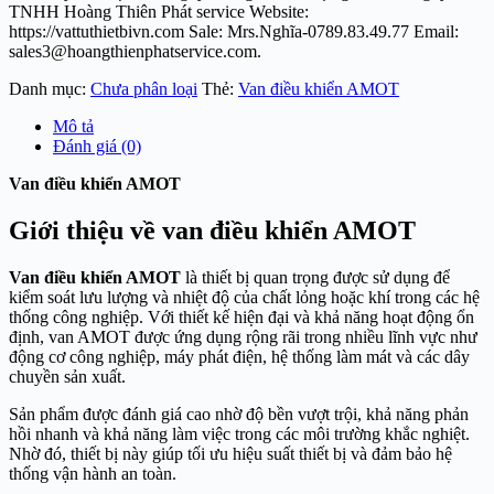
TNHH Hoàng Thiên Phát service Website:
https://vattuthietbivn.com Sale: Mrs.Nghĩa-0789.83.49.77 Email:
sales3@hoangthienphatservice.com.
Danh mục:
Chưa phân loại
Thẻ:
Van điều khiển AMOT
Mô tả
Đánh giá (0)
Van điều khiển AMOT
Giới thiệu về van điều khiển AMOT
Van điều khiển AMOT
là thiết bị quan trọng được sử dụng để
kiểm soát lưu lượng và nhiệt độ của chất lỏng hoặc khí trong các hệ
thống công nghiệp. Với thiết kế hiện đại và khả năng hoạt động ổn
định, van AMOT được ứng dụng rộng rãi trong nhiều lĩnh vực như
động cơ công nghiệp, máy phát điện, hệ thống làm mát và các dây
chuyền sản xuất.
Sản phẩm được đánh giá cao nhờ độ bền vượt trội, khả năng phản
hồi nhanh và khả năng làm việc trong các môi trường khắc nghiệt.
Nhờ đó, thiết bị này giúp tối ưu hiệu suất thiết bị và đảm bảo hệ
thống vận hành an toàn.