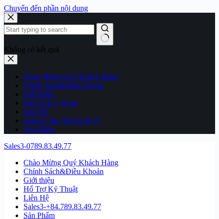
Chuyển đến phần nội dung
Không có kết quả
Chào Mừng Quý Khách Hàng
Chính Sách&Điều Khoản
Giới thiệu
Hổ Trợ Kỷ Thuật
Liên Hệ
Sales3-+84.789.83.49.77
Sản Phẩm
Sales3-0789.83.49.77
Chào Mừng Quý Khách Hàng
Chính Sách&Điều Khoản
Giới thiệu
Hổ Trợ Kỷ Thuật
Liên Hệ
Sales3-+84.789.83.49.77
Sản Phẩm