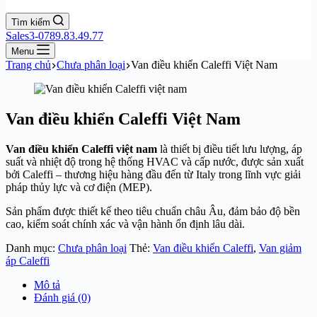
Tìm kiếm
Sales3-0789.83.49.77
Menu
Trang chủ
Chưa phân loại
Van điều khiển Caleffi Việt Nam
Van điều khiển Caleffi Việt Nam
Van điều khiển Caleffi việt nam
là thiết bị điều tiết lưu lượng, áp
suất và nhiệt độ trong hệ thống HVAC và cấp nước, được sản xuất
bởi
Caleffi
– thương hiệu hàng đầu đến từ Italy trong lĩnh vực giải
pháp thủy lực và cơ điện (MEP).
Sản phẩm được thiết kế theo tiêu chuẩn châu Âu, đảm bảo độ bền
cao, kiểm soát chính xác và vận hành ổn định lâu dài.
Danh mục:
Chưa phân loại
Thẻ:
Van điều khiển Caleffi
,
Van giảm
áp Caleffi
Mô tả
Đánh giá (0)