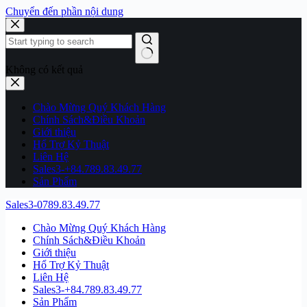
Chuyển đến phần nội dung
Không có kết quả
Chào Mừng Quý Khách Hàng
Chính Sách&Điều Khoản
Giới thiệu
Hổ Trợ Kỷ Thuật
Liên Hệ
Sales3-+84.789.83.49.77
Sản Phẩm
Sales3-0789.83.49.77
Chào Mừng Quý Khách Hàng
Chính Sách&Điều Khoản
Giới thiệu
Hổ Trợ Kỷ Thuật
Liên Hệ
Sales3-+84.789.83.49.77
Sản Phẩm