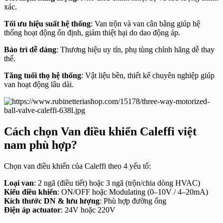
xác.
Tối ưu hiệu suất hệ thống
: Van trộn và van cân bằng giúp hệ
thống hoạt động ổn định, giảm thiệt hại do dao động áp.
Bảo trì dễ dàng
: Thương hiệu uy tín, phụ tùng chính hãng dễ thay
thế.
Tăng tuổi thọ hệ thống
: Vật liệu bền, thiết kế chuyên nghiệp giúp
van hoạt động lâu dài.
Cách chọn Van điều khiển Caleffi việt
nam phù hợp?
Chọn van điều khiển của
Caleffi
theo 4 yếu tố:
Loại van
: 2 ngã (điều tiết) hoặc 3 ngã (trộn/chia dòng HVAC)
Kiểu điều khiển
: ON/OFF hoặc Modulating (0–10V / 4–20mA)
Kích thước DN & lưu lượng
: Phù hợp đường ống
Điện áp actuator
: 24V hoặc 220V