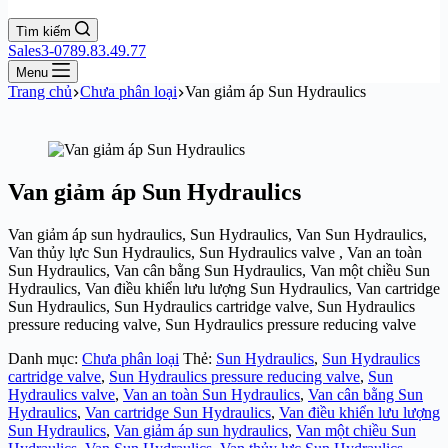
Tìm kiếm
Sales3-0789.83.49.77
Menu
Trang chủ
Chưa phân loại
Van giảm áp Sun Hydraulics
Van giảm áp Sun Hydraulics
Van giảm áp sun hydraulics, Sun Hydraulics, Van Sun Hydraulics,
Van thủy lực Sun Hydraulics, Sun Hydraulics valve , Van an toàn
Sun Hydraulics, Van cân bằng Sun Hydraulics, Van một chiều Sun
Hydraulics, Van điều khiển lưu lượng Sun Hydraulics, Van cartridge
Sun Hydraulics, Sun Hydraulics cartridge valve, Sun Hydraulics
pressure reducing valve, Sun Hydraulics pressure reducing valve
Danh mục:
Chưa phân loại
Thẻ:
Sun Hydraulics
,
Sun Hydraulics
cartridge valve
,
Sun Hydraulics pressure reducing valve
,
Sun
Hydraulics valve
,
Van an toàn Sun Hydraulics
,
Van cân bằng Sun
Hydraulics
,
Van cartridge Sun Hydraulics
,
Van điều khiển lưu lượng
Sun Hydraulics
,
Van giảm áp sun hydraulics
,
Van một chiều Sun