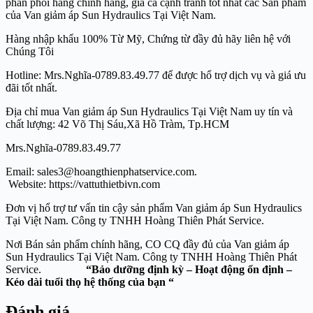
phân phối hàng chính hãng, giá cả cạnh tranh tốt nhất các Sản phẩm
của Van giảm áp Sun Hydraulics Tại Việt Nam.
Hàng nhập khẩu 100% Từ Mỹ, Chứng từ đầy đủ hãy liên hệ với
Chúng Tôi
Hotline: Mrs.Nghĩa-0789.83.49.77 để được hổ trợ dịch vụ và giá ưu
đãi tốt nhất.
Địa chỉ mua Van giảm áp Sun Hydraulics Tại Việt Nam uy tín và
chất lượng: 42 Võ Thị Sáu,Xã Hồ Tràm, Tp.HCM
Mrs.Nghĩa-0789.83.49.77
Email: sales3@hoangthienphatservice.com.
Website: https://vattuthietbivn.com
Đơn vị hổ trợ tư vấn tin cậy sản phẩm Van giảm áp Sun Hydraulics
Tại Việt Nam. Công ty TNHH Hoàng Thiên Phát Service.
Nơi Bán sản phẩm chính hãng, CO CQ đầy đủ của Van giảm áp
Sun Hydraulics Tại Việt Nam. Công ty TNHH Hoàng Thiên Phát
Service.
“Bảo dưỡng định kỳ – Hoạt động ổn định –
Kéo dài tuổi thọ hệ thống của bạn “
Đánh giá