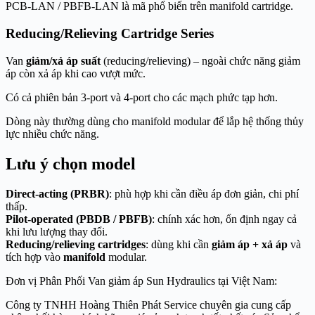
PCB-LAN / PBFB-LAN là mã phổ biến trên manifold cartridge.
Reducing/Relieving Cartridge Series
Van
giảm/xả áp suất
(reducing/relieving) – ngoài chức năng giảm
áp còn xả áp khi cao vượt mức.
Có cả phiên bản 3-port và 4-port cho các mạch phức tạp hơn.
Dòng này thường dùng cho manifold modular để lắp hệ thống thủy
lực nhiều chức năng.
Lưu ý chọn model
Direct-acting (PRBR)
: phù hợp khi cần điều áp đơn giản, chi phí
thấp.
Pilot-operated (PBDB / PBFB)
: chính xác hơn, ổn định ngay cả
khi lưu lượng thay đổi.
Reducing/relieving cartridges
: dùng khi cần
giảm áp + xả áp
và
tích hợp vào
manifold
modular.
Đơn vị Phân Phối Van giảm áp Sun Hydraulics tại Việt Nam:
Công ty TNHH Hoàng Thiên Phát Service chuyên gia cung cấp