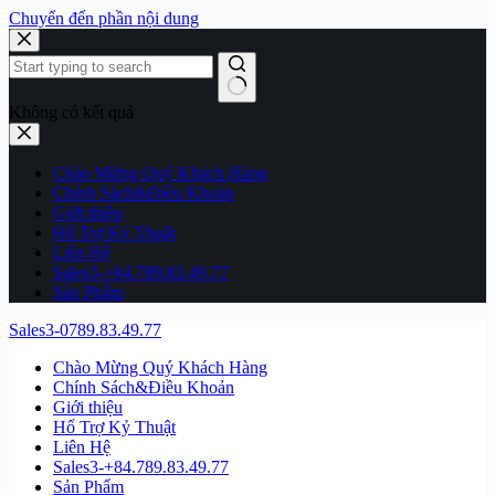
Chuyển đến phần nội dung
Không có kết quả
Chào Mừng Quý Khách Hàng
Chính Sách&Điều Khoản
Giới thiệu
Hổ Trợ Kỷ Thuật
Liên Hệ
Sales3-+84.789.83.49.77
Sản Phẩm
Sales3-0789.83.49.77
Chào Mừng Quý Khách Hàng
Chính Sách&Điều Khoản
Giới thiệu
Hổ Trợ Kỷ Thuật
Liên Hệ
Sales3-+84.789.83.49.77
Sản Phẩm