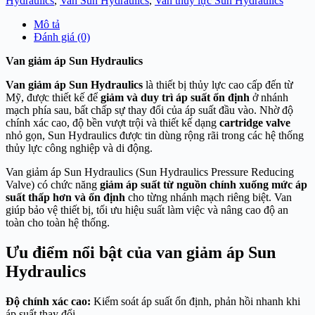
Hydraulics
,
Van Sun Hydraulics
,
Van thủy lực Sun Hydraulics
Mô tả
Đánh giá (0)
Van giảm áp Sun Hydraulics
Van giảm áp Sun Hydraulics
là thiết bị thủy lực cao cấp đến từ
Mỹ, được thiết kế để
giảm và duy trì áp suất ổn định
ở nhánh
mạch phía sau, bất chấp sự thay đổi của áp suất đầu vào. Nhờ độ
chính xác cao, độ bền vượt trội và thiết kế dạng
cartridge valve
nhỏ gọn, Sun Hydraulics được tin dùng rộng rãi trong các hệ thống
thủy lực công nghiệp và di động.
Van giảm áp Sun Hydraulics (Sun Hydraulics Pressure Reducing
Valve) có chức năng
giảm áp suất từ nguồn chính xuống mức áp
suất thấp hơn và ổn định
cho từng nhánh mạch riêng biệt. Van
giúp bảo vệ thiết bị, tối ưu hiệu suất làm việc và nâng cao độ an
toàn cho toàn hệ thống.
Ưu điểm nổi bật của van giảm áp Sun
Hydraulics
Độ chính xác cao:
Kiểm soát áp suất ổn định, phản hồi nhanh khi
áp suất thay đổi.