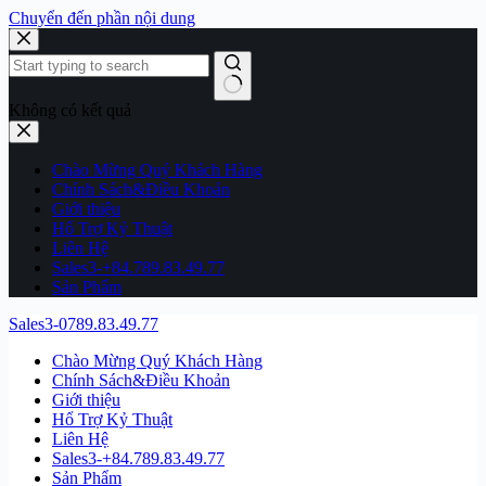
Chuyển đến phần nội dung
Không có kết quả
Chào Mừng Quý Khách Hàng
Chính Sách&Điều Khoản
Giới thiệu
Hổ Trợ Kỷ Thuật
Liên Hệ
Sales3-+84.789.83.49.77
Sản Phẩm
Sales3-0789.83.49.77
Chào Mừng Quý Khách Hàng
Chính Sách&Điều Khoản
Giới thiệu
Hổ Trợ Kỷ Thuật
Liên Hệ
Sales3-+84.789.83.49.77
Sản Phẩm