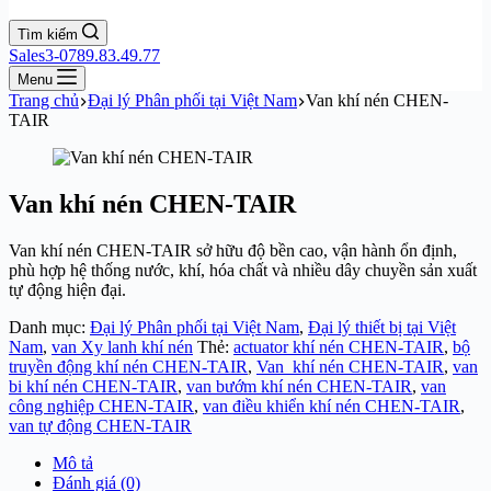
Tìm kiếm
Sales3-0789.83.49.77
Menu
Trang chủ
Đại lý Phân phối tại Việt Nam
Van khí nén CHEN-
TAIR
Van khí nén CHEN-TAIR
Van khí nén CHEN-TAIR sở hữu độ bền cao, vận hành ổn định,
phù hợp hệ thống nước, khí, hóa chất và nhiều dây chuyền sản xuất
tự động hiện đại.
Danh mục:
Đại lý Phân phối tại Việt Nam
,
Đại lý thiết bị tại Việt
Nam
,
van Xy lanh khí nén
Thẻ:
actuator khí nén CHEN-TAIR
,
bộ
truyền động khí nén CHEN-TAIR
,
Van khí nén CHEN-TAIR
,
van
bi khí nén CHEN-TAIR
,
van bướm khí nén CHEN-TAIR
,
van
công nghiệp CHEN-TAIR
,
van điều khiển khí nén CHEN-TAIR
,
van tự động CHEN-TAIR
Mô tả
Đánh giá (0)