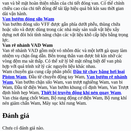
van và bề mặt hoàn thiện nhẵn của chi tiết đóng van. Có thể chỉnh
chiều cao của chi tiết đóng để tái lập hiệu quả bít kín sau thời gian
dài vận hành.
Van bướm đóng silo Wam
Van bướm đóng silo VFF được gắn phía dưới phễu, thùng chứa
hoặc silo và được dùng trong các nhà máy sản xuất vật liệu xây
dựng nơi đòi hỏi tính năng chặn các vật liệu khô cấp liệu bằng trọng
lực.
Van rẽ nhánh VAD Wam
Van rẽ nhánh VAD gồm một vỏ nhôm đúc và một lưỡi gà quay làm
nhiệm vụ chặn ống dẫn. Bên trong thân van được bít kín nhờ các
vòng đệm ma sát thấp. Có thể xử lý bề mặt riêng biệt để van phù
hợp với quá trình xử lý các nguyên liệu khác nhau.
Wam chuyên gia cung cấp phân phối:
Đầu từ chạy bằng hơi loại
Piston Wam
,
Đầu từ chuyển động tay Wam,
Van bướm rẽ nhánh
Wam
, Van bướm chặn silo Wam, van trượt nghiêng Wam, van bi
Wam, Đầu từ điện Wam, Van bướm khung cố định Wam, Van Trượt
định hình hẹp Wam,
Thiết bị truyền động khí nén quay Wam
,
Van chia dạng chốt Wam, Bộ rung động cơ điện Wam, Bộ rung khí
nén giảm chấn Wam, Máy sục khí rung Wam.
Đánh giá
Chưa có đánh giá nào.