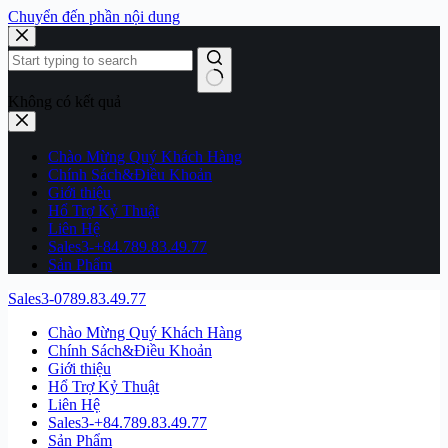
Chuyển đến phần nội dung
Không có kết quả
Chào Mừng Quý Khách Hàng
Chính Sách&Điều Khoản
Giới thiệu
Hổ Trợ Kỷ Thuật
Liên Hệ
Sales3-+84.789.83.49.77
Sản Phẩm
Sales3-0789.83.49.77
Chào Mừng Quý Khách Hàng
Chính Sách&Điều Khoản
Giới thiệu
Hổ Trợ Kỷ Thuật
Liên Hệ
Sales3-+84.789.83.49.77
Sản Phẩm