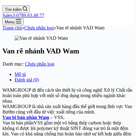
Tìm kiếm
Sales3-0789.83.49.77
Menu
Trang chủ
Chưa phân loại
Van rẽ nhánh VAD Wam
Van rẽ nhánh VAD Wam
Danh mục:
Chưa phân loại
Mô tả
Đánh giá (0)
WAMGROUP đi đến cách tân thiết bị và công nghệ Xử lý Chất rắn
hoàn toàn phù hợp với một số ứng dụng trong nhiều ngành khác
nhau.
WAMGROUP là nhà sản xuất hàng đầu thế giới trong lĩnh vực Van
Bướm cùng với đầu từ việc xuất riêng của mình.
Van bi bán phần Wam
– VSS,
Van bi bán phầnVSS gồm một vỏ bằng thép carbon hoặc thép
không rỉ được lót polymer kỹ thuật SINT đóng vai trò là một đệm
kín. Van có khả năng chống bụi hoàn hảo nhờ sự kết hợp giữa đệm