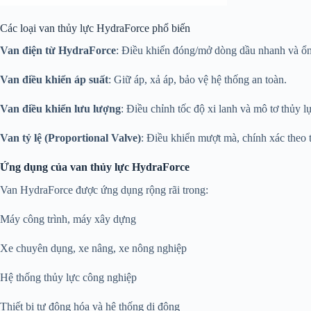
Các loại van thủy lực HydraForce phổ biến
Van điện từ HydraForce
: Điều khiển đóng/mở dòng dầu nhanh và ổn
Van điều khiển áp suất
: Giữ áp, xả áp, bảo vệ hệ thống an toàn.
Van điều khiển lưu lượng
: Điều chỉnh tốc độ xi lanh và mô tơ thủy l
Van tỷ lệ (Proportional Valve)
: Điều khiển mượt mà, chính xác theo t
Ứng dụng của van thủy lực HydraForce
Van HydraForce được ứng dụng rộng rãi trong:
Máy công trình, máy xây dựng
Xe chuyên dụng, xe nâng, xe nông nghiệp
Hệ thống thủy lực công nghiệp
Thiết bị tự động hóa và hệ thống di động