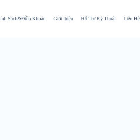
ính Sách&Điều Khoản
Giới thiệu
Hổ Trợ Kỷ Thuật
Liên Hệ