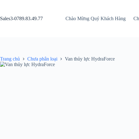
Chuyển
đến
phần
Sales3-0789.83.49.77
Chào Mừng Quý Khách Hàng
Ch
nội
dung
Trang chủ
Chưa phân loại
Van thủy lực HydraForce