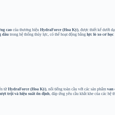
ợng cao
của thương hiệu
HydraForce (Hoa Kỳ)
, được thiết kế dưới d
g dầu
trong hệ thống thủy lực, có thể hoạt động bằng
lực lò xo cơ học
ến từ
HydraForce
(Hoa Kỳ)
, nổi tiếng toàn cầu với các sản phẩm
van 
ượt trội và hiệu suất ổn định
, đáp ứng yêu cầu khắt khe của các hệ th