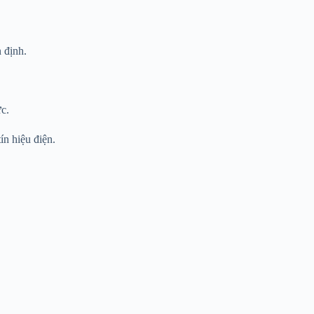
 định.
ực.
ín hiệu điện.