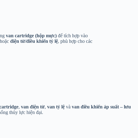
ạng
van cartridge (hộp mực)
để tích hợp vào
hoặc
điện từ/điều khiển tỷ lệ
, phù hợp cho các
cartridge
,
van điện từ
,
van tỷ lệ
và
van điều khiển áp suất – lưu
ống thủy lực hiện đại.