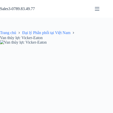
Chuyển
đến
Sales3-0789.83.49.77
phần
nội
dung
Trang chủ
Đại lý Phân phối tại Việt Nam
Van thủy lực Vicker-Eaton