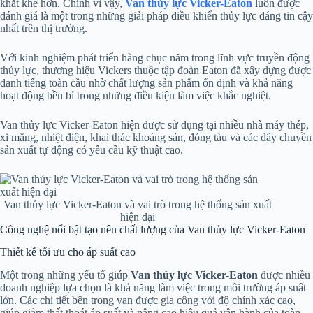
khắt khe hơn. Chính vì vậy,
Van thủy lực Vicker-Eaton
luôn được
đánh giá là một trong những giải pháp điều khiển thủy lực đáng tin cậy
nhất trên thị trường.
Với kinh nghiệm phát triển hàng chục năm trong lĩnh vực truyền động
thủy lực, thương hiệu Vickers thuộc tập đoàn Eaton đã xây dựng được
danh tiếng toàn cầu nhờ chất lượng sản phẩm ổn định và khả năng
hoạt động bền bỉ trong những điều kiện làm việc khắc nghiệt.
Van thủy lực Vicker-Eaton hiện được sử dụng tại nhiều nhà máy thép,
xi măng, nhiệt điện, khai thác khoáng sản, đóng tàu và các dây chuyền
sản xuất tự động có yêu cầu kỹ thuật cao.
Van thủy lực Vicker-Eaton và vai trò trong hệ thống sản xuất
hiện đại
Công nghệ nổi bật tạo nên chất lượng của Van thủy lực Vicker-Eaton
Thiết kế tối ưu cho áp suất cao
Một trong những yếu tố giúp
Van thủy lực Vicker-Eaton
được nhiều
doanh nghiệp lựa chọn là khả năng làm việc trong môi trường áp suất
lớn. Các chi tiết bên trong van được gia công với độ chính xác cao,
giúp giảm thất thoát áp suất và nâng cao hiệu quả vận hành của toàn