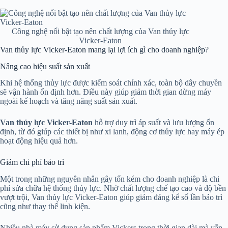
Công nghệ nổi bật tạo nên chất lượng của Van thủy lực
Vicker-Eaton
Van thủy lực Vicker-Eaton mang lại lợi ích gì cho doanh nghiệp?
Nâng cao hiệu suất sản xuất
Khi hệ thống thủy lực được kiểm soát chính xác, toàn bộ dây chuyền
sẽ vận hành ổn định hơn. Điều này giúp giảm thời gian dừng máy
ngoài kế hoạch và tăng năng suất sản xuất.
Van thủy lực Vicker-Eaton
hỗ trợ duy trì áp suất và lưu lượng ổn
định, từ đó giúp các thiết bị như xi lanh, động cơ thủy lực hay máy ép
hoạt động hiệu quả hơn.
Giảm chi phí bảo trì
Một trong những nguyên nhân gây tốn kém cho doanh nghiệp là chi
phí sửa chữa hệ thống thủy lực. Nhờ chất lượng chế tạo cao và độ bền
vượt trội, Van thủy lực Vicker-Eaton giúp giảm đáng kể số lần bảo trì
cũng như thay thế linh kiện.
Nhiều nhà máy sử dụng sản phẩm Vickers trong thời gian dài mà vẫn