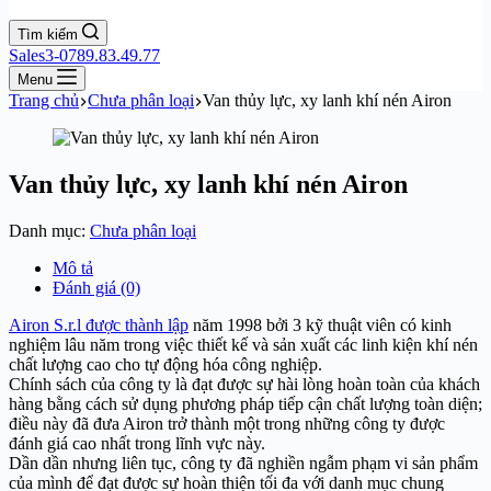
Tìm kiếm
Sales3-0789.83.49.77
Menu
Trang chủ
Chưa phân loại
Van thủy lực, xy lanh khí nén Airon
Van thủy lực, xy lanh khí nén Airon
Danh mục:
Chưa phân loại
Mô tả
Đánh giá (0)
Airon S.r.l được thành lập
năm 1998 bởi 3 kỹ thuật viên có kinh
nghiệm lâu năm trong việc thiết kế và sản xuất các linh kiện khí nén
chất lượng cao cho tự động hóa công nghiệp.
Chính sách của công ty là đạt được sự hài lòng hoàn toàn của khách
hàng bằng cách sử dụng phương pháp tiếp cận chất lượng toàn diện;
điều này đã đưa Airon trở thành một trong những công ty được
đánh giá cao nhất trong lĩnh vực này.
Dần dần nhưng liên tục, công ty đã nghiền ngẫm phạm vi sản phẩm
của mình để đạt được sự hoàn thiện tối đa với danh mục chung