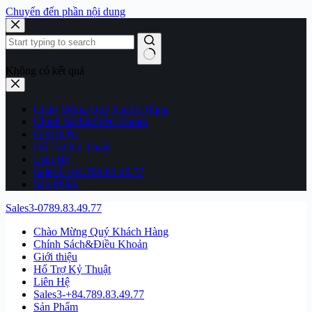
Chuyển đến phần nội dung
Không có kết quả
Chào Mừng Quý Khách Hàng
Chính Sách&Điều Khoản
Giới thiệu
Hổ Trợ Kỷ Thuật
Liên Hệ
Sales3-+84.789.83.49.77
Sản Phẩm
Sales3-0789.83.49.77
Chào Mừng Quý Khách Hàng
Chính Sách&Điều Khoản
Giới thiệu
Hổ Trợ Kỷ Thuật
Liên Hệ
Sales3-+84.789.83.49.77
Sản Phẩm