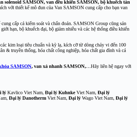
 solenoid SAMSON, van đều khiển SAMSON, bộ khuếch tán
ích với thiết kế mô đun của Van SAMSON cung cấp cho bạn van
 để cung cấp cả kiểm soát và chẩn đoán. SAMSON Group cũng sản
 giới hạn, bộ khuếch đại, bộ giảm nhiễu và các hệ thống điều khiển
ác kim loại tiêu chuẩn và kỳ lạ, kích cỡ từ dòng chảy vi đến 100
hân & truyền thống, hóa chất công nghiệp, hóa chất gia đình và cá
 khóa SAMSON
, van xả nhanh SAMSON,
…Hãy liên hệ ngay với
i lý
Kavlico Viet Nam,
Đại lý Kuhnke
Viet Nam,
Đại lý
Nam,
Đại lý Danotherm
Viet Nam,
Đại lý
Wago Viet Nam,
Đại lý