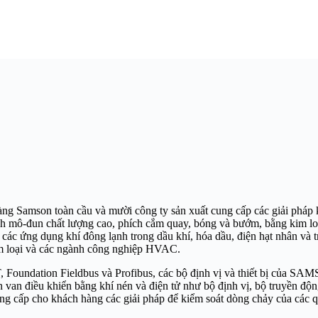
son toàn cầu và mười công ty sản xuất cung cấp các giải pháp kiểm
h mô-đun chất lượng cao, phích cắm quay, bóng và bướm, bằng kim loại
và các ứng dụng khí đông lạnh trong dầu khí, hóa dầu, điện hạt nhân và
im loại và các ngành công nghiệp HVAC.
oundation Fieldbus và Profibus, các bộ định vị và thiết bị của SAMS
 điều khiển bằng khí nén và điện tử như bộ định vị, bộ truyền động, 
cấp cho khách hàng các giải pháp để kiểm soát dòng chảy của các qu