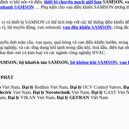
ịnh vị khí nén và điện,
thiết bị chuyển mạch giới hạn
SAMSON, van
ả nhanh SAMSON
… Phụ kiện cho van điều khiển SAMSON tương th
 vị và thiết bị SAMSON có thể tích hợp với các hệ thống điều khiển
 vị, bộ truyền động, van solenoid,
van đều khiển SAMSON,
công tắc
yến tính toàn cầu, van quay, quả bóng và van điều khiển bướm, trong c
ông nghiệp, và các ứng dụng khí lạnh trong dầu khí, hoá dầu, điện hạt n
 khai thác mỏ và kim loại và các ngành công nghiệp HVAC.
 SAMSON, bộ khuếch tán SAMSON,
bộ không khí SAMSON, van
 PHÁT
o
Viet Nam,
Đại lý
Redlion Viet Nam,
Đại lý
OCV Control Valves,
Đạ
ectric
Viet Nam,
Đại lý
Novotechnik
Viet Nam,
Đại lý
GAST Viet 
Nam,
Đại lý
VIKAN Viet Nam,
Đại lý GEFRAN
Việt Nam