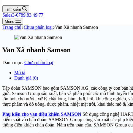
Tìm kiếm
Sales3-0789.83.49.77
Menu
Trang chủ
Chưa phân loại
Van Xã nhanh Samson
Van Xã nhanh Samson
Danh mục:
Chưa phân loại
Mô tả
Đánh giá (0)
Tập đoàn SAMSON bao gồm SAMSON AG, các công ty con bán hàng Sam
giới. Samson Group sản xuất, bán và phân phối các mô hình tuyến tín
lớn hơn cho nước, xử lý chất lỏng, bùn , hơi, hơi, khí công nghiệp, 
thực phẩm và đồ uống, dược phẩm, nhiệt mặt trời, khai thác mỏ & k
Phụ kiện cho van điều khiển SAMSON
Sử dụng công nghệ HART, F
kiểm soát và chẩn đoán. SAMSON Group cũng sản xuất các phụ kiện van
thống điều khiển chẩn đoán. Nằm trên toàn cầu, SAMSON Group cung 