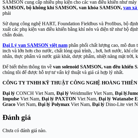
SAMSON cung cấp nhiều phụ kiện cho các van điều khiển như máy đ
SAMSON, bộ không khí SAMSON, van khóa SAMSON,
van x
phải
Sử dụng công nghệ HART, Foundation Fieldbus và Profibus, bộ định
xuất các phụ kiện van điều khiển bằng khí nén và điện tử như bộ định
chẩn đoán.
Đại Lý van SAMSON việt nam
phân phối chất lượng cao, mô đun tu
inch và lớn hơn cho nước, chất lỏng quá trình, , hơi, hơi nước, khí c
nhân, thực phẩm và nước giải khát, dược phẩm, nhiệt năng mặt trời,
Để biết thêm thông tin về
van solenoid SAMSON, van đều khiển
chúng tôi để được hỗ trợ tư vấn kỹ thuật và giá cả hợp lý nhất.
CÔNG TY TNHH KỸ THUẬT CÔNG NGHỆ
HOÀNG THIÊN
Đại lý
CONCH Viet Nam,
Đại lý
Weidmuller Viet Nam,
Đại lý
Jum
Impulse
Viet Nam,
Đại lý PAXTON
Viet Nam,
Đại lý Watanabe El
Graco
Viet Nam,
Đại lý
Polymax
Viet Nam,
Đại lý
Dino-Lite viet 
Đánh giá
Chưa có đánh giá nào.