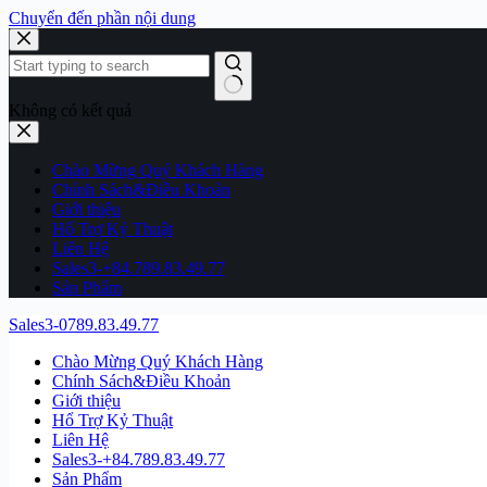
Chuyển đến phần nội dung
Không có kết quả
Chào Mừng Quý Khách Hàng
Chính Sách&Điều Khoản
Giới thiệu
Hổ Trợ Kỷ Thuật
Liên Hệ
Sales3-+84.789.83.49.77
Sản Phẩm
Sales3-0789.83.49.77
Chào Mừng Quý Khách Hàng
Chính Sách&Điều Khoản
Giới thiệu
Hổ Trợ Kỷ Thuật
Liên Hệ
Sales3-+84.789.83.49.77
Sản Phẩm