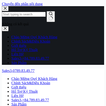
Chuyển đến phần nội dung
Không có kết quả
Chào Mừng Quý Khách Hàng
Chính Sách&Điều Khoản
Giới thiệu
Hổ Trợ Kỷ Thuật
Liên Hệ
Sales3-+84.789.83.49.77
Sản Phẩm
Sales3-0789.83.49.77
Chào Mừng Quý Khách Hàng
Chính Sách&Điều Khoản
Giới thiệu
Hổ Trợ Kỷ Thuật
Liên Hệ
Sales3-+84.789.83.49.77
Sản Phẩm