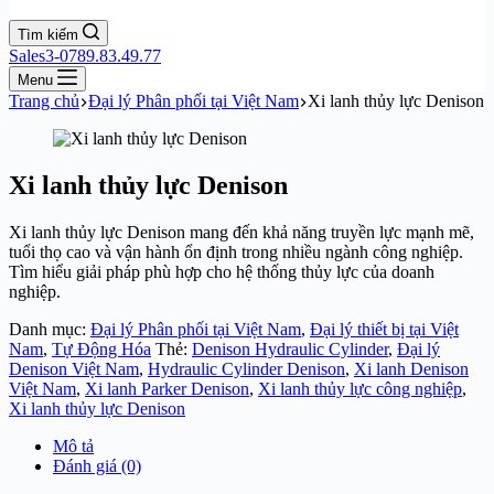
Tìm kiếm
Sales3-0789.83.49.77
Menu
Trang chủ
Đại lý Phân phối tại Việt Nam
Xi lanh thủy lực Denison
Xi lanh thủy lực Denison
Xi lanh thủy lực Denison mang đến khả năng truyền lực mạnh mẽ,
tuổi thọ cao và vận hành ổn định trong nhiều ngành công nghiệp.
Tìm hiểu giải pháp phù hợp cho hệ thống thủy lực của doanh
nghiệp.
Danh mục:
Đại lý Phân phối tại Việt Nam
,
Đại lý thiết bị tại Việt
Nam
,
Tự Động Hóa
Thẻ:
Denison Hydraulic Cylinder
,
Đại lý
Denison Việt Nam
,
Hydraulic Cylinder Denison
,
Xi lanh Denison
Việt Nam
,
Xi lanh Parker Denison
,
Xi lanh thủy lực công nghiệp
,
Xi lanh thủy lực Denison
Mô tả
Đánh giá (0)