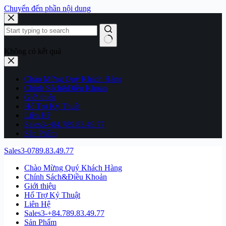
Chuyển đến phần nội dung
Không có kết quả
Chào Mừng Quý Khách Hàng
Chính Sách&Điều Khoản
Giới thiệu
Hổ Trợ Kỷ Thuật
Liên Hệ
Sales3-+84.789.83.49.77
Sản Phẩm
Sales3-0789.83.49.77
Chào Mừng Quý Khách Hàng
Chính Sách&Điều Khoản
Giới thiệu
Hổ Trợ Kỷ Thuật
Liên Hệ
Sales3-+84.789.83.49.77
Sản Phẩm