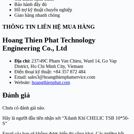
Bảo hành đầy đủ
Hỗ trợ kỹ thuật chuyên nghiệp
Giao hàng nhanh chóng
THÔNG TIN LIÊN HỆ MUA HÀNG
Hoang Thien Phat Technology
Engineering Co., Ltd
Địa chỉ:
237/49C Pham Van Chieu, Ward 14, Go Vap
District, Ho Chi Minh City, Vietnam
Điện thoại kỹ thuật: +84 357 872 484
Email:
sales3@hoangthienphatservice.com
Website:
hoangthienphat.com
Đánh giá
Chưa có đánh giá nào.
Hãy là người đầu tiên nhận xét “Xilanh Khí CHELIC TSB 10*50-
S”
Email của bạn sẽ không được hiển thị công khai.
Các trường bắt