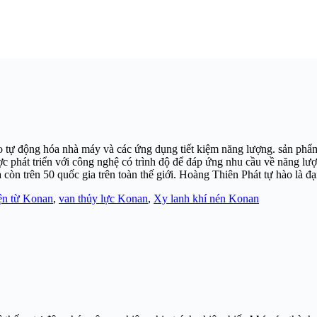
o tự động hóa nhà máy và các ứng dụng tiết kiệm năng lượng. sản phẩm
c phát triển với công nghệ có trình độ để đáp ứng nhu cầu về năng lượ
còn trên 50 quốc gia trên toàn thế giới. Hoàng Thiên Phát tự hào là đ
ện từ Konan
,
van thủy lực Konan
,
Xy lanh khí nén Konan