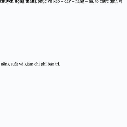
chuyển động thẳng
phục vụ kéo – đẩy – nâng – hạ, tổ chức định vị
ăng suất và giảm chi phí bảo trì.