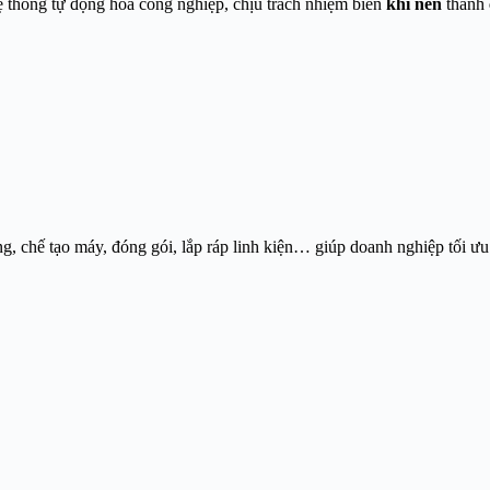
hệ thống tự động hóa công nghiệp, chịu trách nhiệm biến
khí nén
thành
 chế tạo máy, đóng gói, lắp ráp linh kiện… giúp doanh nghiệp tối ưu n