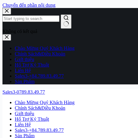
Chuyển đến phần nội dung
Không có kết quả
Chào Mừng Quý Khách Hàng
Chính Sách&Điều Khoản
Giới thiệu
Hổ Trợ Kỷ Thuật
Liên Hệ
Sales3-+84.789.83.49.77
Sản Phẩm
Sales3-0789.83.49.77
Chào Mừng Quý Khách Hàng
Chính Sách&Điều Khoản
Giới thiệu
Hổ Trợ Kỷ Thuật
Liên Hệ
Sales3-+84.789.83.49.77
Sản Phẩm