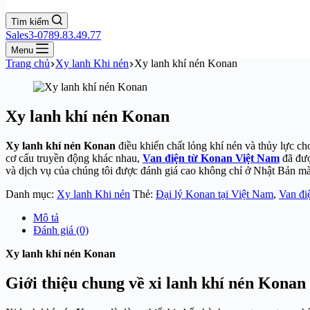
Tìm kiếm
Sales3-0789.83.49.77
Menu
Trang chủ
Xy lanh Khi nén
Xy lanh khí nén Konan
Xy lanh khí nén Konan
Xy lanh khí nén Konan
điều khiển chất lỏng khí nén và thủy lực ch
cơ cấu truyền động khác nhau,
Van điện từ Konan Việt Nam
đã đượ
và dịch vụ của chúng tôi được đánh giá cao không chỉ ở Nhật Bản mà 
Danh mục:
Xy lanh Khi nén
Thẻ:
Đại lý Konan tại Việt Nam
,
Van đi
Mô tả
Đánh giá (0)
Xy lanh khí nén Konan
Giới thiệu chung về xi lanh khí nén Konan