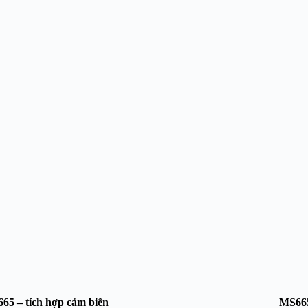
665
– tích hợp cảm biến
MS66