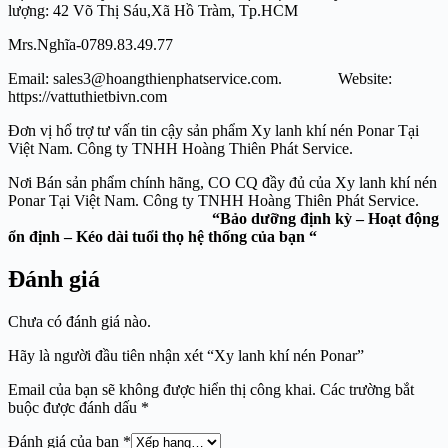
lượng: 42 Võ Thị Sáu,Xã Hồ Tràm, Tp.HCM
Mrs.Nghĩa-0789.83.49.77
Email: sales3@hoangthienphatservice.com. Website:
https://vattuthietbivn.com
Đơn vị hổ trợ tư vấn tin cậy sản phẩm Xy lanh khí nén Ponar Tại
Việt Nam. Công ty TNHH Hoàng Thiên Phát Service.
Nơi Bán sản phẩm chính hãng, CO CQ đầy đủ của Xy lanh khí nén
Ponar Tại Việt Nam. Công ty TNHH Hoàng Thiên Phát Service.
“Bảo dưỡng định kỳ – Hoạt động
ổn định – Kéo dài tuổi thọ hệ thống của bạn “
Đánh giá
Chưa có đánh giá nào.
Hãy là người đầu tiên nhận xét “Xy lanh khí nén Ponar”
Email của bạn sẽ không được hiển thị công khai.
Các trường bắt
buộc được đánh dấu
*
Đánh giá của bạn
*