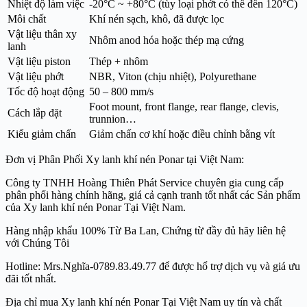
Nhiệt độ làm việc
-20°C ~ +80°C (tùy loại phớt có thể đến 120°C)
Môi chất
Khí nén sạch, khô, đã được lọc
Vật liệu thân xy
Nhôm anod hóa hoặc thép mạ cứng
lanh
Vật liệu piston
Thép + nhôm
Vật liệu phớt
NBR, Viton (chịu nhiệt), Polyurethane
Tốc độ hoạt động
50 – 800 mm/s
Foot mount, front flange, rear flange, clevis,
Cách lắp đặt
trunnion…
Kiểu giảm chấn
Giảm chấn cơ khí hoặc điều chỉnh bằng vít
Đơn vị Phân Phối Xy lanh khí nén Ponar tại Việt Nam:
Công ty TNHH Hoàng Thiên Phát Service chuyên gia cung cấp
phân phối hàng chính hãng, giá cả cạnh tranh tốt nhất các Sản phẩm
của Xy lanh khí nén Ponar Tại Việt Nam.
Hàng nhập khẩu 100% Từ Ba Lan, Chứng từ đầy đủ hãy liên hệ
với Chúng Tôi
Hotline: Mrs.Nghĩa-0789.83.49.77 để được hổ trợ dịch vụ và giá ưu
đãi tốt nhất.
Địa chỉ mua Xy lanh khí nén Ponar Tại Việt Nam uy tín và chất