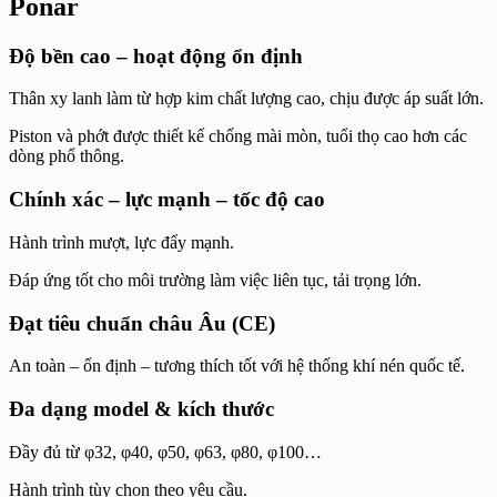
Ponar
Độ bền cao – hoạt động ổn định
Thân xy lanh làm từ hợp kim chất lượng cao, chịu được áp suất lớn.
Piston và phớt được thiết kế chống mài mòn, tuổi thọ cao hơn các
dòng phổ thông.
Chính xác – lực mạnh – tốc độ cao
Hành trình mượt, lực đẩy mạnh.
Đáp ứng tốt cho môi trường làm việc liên tục, tải trọng lớn.
Đạt tiêu chuẩn châu Âu (CE)
An toàn – ổn định – tương thích tốt với hệ thống khí nén quốc tế.
Đa dạng model & kích thước
Đầy đủ từ φ32, φ40, φ50, φ63, φ80, φ100…
Hành trình tùy chọn theo yêu cầu.