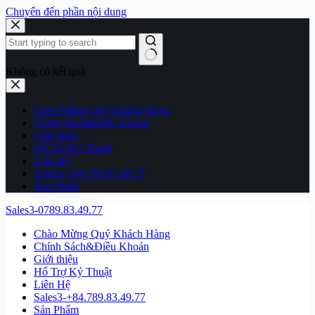
Chuyển đến phần nội dung
Không có kết quả
Chào Mừng Quý Khách Hàng
Chính Sách&Điều Khoản
Giới thiệu
Hổ Trợ Kỷ Thuật
Liên Hệ
Sales3-+84.789.83.49.77
Sản Phẩm
Sales3-0789.83.49.77
Chào Mừng Quý Khách Hàng
Chính Sách&Điều Khoản
Giới thiệu
Hổ Trợ Kỷ Thuật
Liên Hệ
Sales3-+84.789.83.49.77
Sản Phẩm