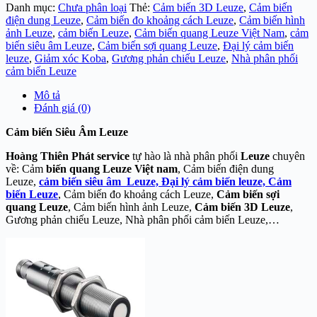
Danh mục:
Chưa phân loại
Thẻ:
Cảm biến 3D Leuze
,
Cảm biến
điện dung Leuze
,
Cảm biến đo khoảng cách Leuze
,
Cảm biến hình
ảnh Leuze
,
cảm biến Leuze
,
Cảm biến quang Leuze Việt Nam
,
cảm
biến siêu âm Leuze
,
Cảm biến sợi quang Leuze
,
Đại lý cảm biến
leuze
,
Giảm xóc Koba
,
Gương phản chiếu Leuze
,
Nhà phân phối
cảm biến Leuze
Mô tả
Đánh giá (0)
Cảm biến Siêu Âm Leuze
Hoàng Thiên Phát service
tự hào là nhà phân phố
i
Leuze
chuyên
về: Cảm
biến quang Leuze Việt nam
, Cảm biến điện dung
Leuze,
cảm biến siêu âm Leuze, Đại lý cảm biến leuze,
Cảm
biến Leuze
, Cảm biến đo khoảng cách Leuze,
Cảm biến sợi
quang Leuze
, Cảm biến hình ảnh Leuze,
Cảm biến 3D Leuze
,
Gương phản chiếu Leuze, Nhà phân phối cảm biến Leuze,…