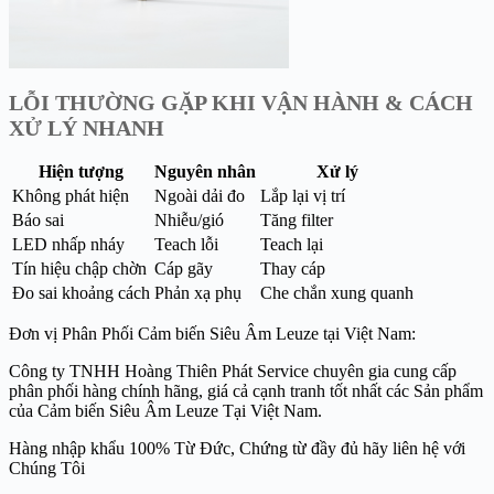
LỖI THƯỜNG GẶP KHI VẬN HÀNH & CÁCH
XỬ LÝ NHANH
Hiện tượng
Nguyên nhân
Xử lý
Không phát hiện
Ngoài dải đo
Lắp lại vị trí
Báo sai
Nhiễu/gió
Tăng filter
LED nhấp nháy
Teach lỗi
Teach lại
Tín hiệu chập chờn
Cáp gãy
Thay cáp
Đo sai khoảng cách
Phản xạ phụ
Che chắn xung quanh
Đơn vị Phân Phối Cảm biến Siêu Âm Leuze tại Việt Nam:
Công ty TNHH Hoàng Thiên Phát Service chuyên gia cung cấp
phân phối hàng chính hãng, giá cả cạnh tranh tốt nhất các Sản phẩm
của Cảm biến Siêu Âm Leuze Tại Việt Nam.
Hàng nhập khẩu 100% Từ Đức, Chứng từ đầy đủ hãy liên hệ với
Chúng Tôi