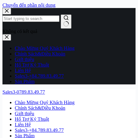
Chuyển đến phần nội dung
Không có kết quả
Chào Mừng Quý Khách Hàng
Chính Sách&Điều Khoản
Giới thiệu
Hổ Trợ Kỷ Thuật
Liên Hệ
Sales3-+84.789.83.49.77
Sản Phẩm
Sales3-0789.83.49.77
Chào Mừng Quý Khách Hàng
Chính Sách&Điều Khoản
Giới thiệu
Hổ Trợ Kỷ Thuật
Liên Hệ
Sales3-+84.789.83.49.77
Sản Phẩm