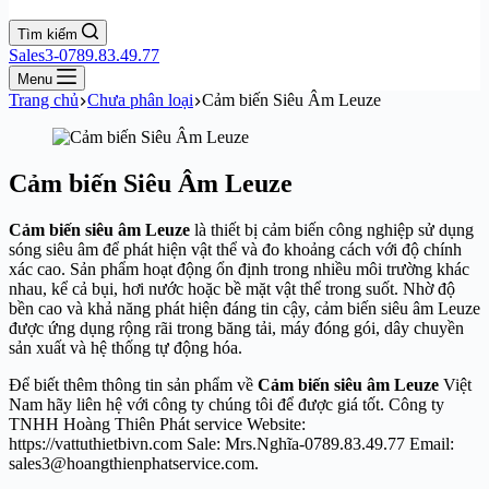
Tìm kiếm
Sales3-0789.83.49.77
Menu
Trang chủ
Chưa phân loại
Cảm biến Siêu Âm Leuze
Cảm biến Siêu Âm Leuze
Cảm biến siêu âm Leuze
là thiết bị cảm biến công nghiệp sử dụng
sóng siêu âm để phát hiện vật thể và đo khoảng cách với độ chính
xác cao. Sản phẩm hoạt động ổn định trong nhiều môi trường khác
nhau, kể cả bụi, hơi nước hoặc bề mặt vật thể trong suốt. Nhờ độ
bền cao và khả năng phát hiện đáng tin cậy, cảm biến siêu âm Leuze
được ứng dụng rộng rãi trong băng tải, máy đóng gói, dây chuyền
sản xuất và hệ thống tự động hóa.
Để biết thêm thông tin sản phẩm về
Cảm biến siêu âm Leuze
Việt
Nam hãy liên hệ với công ty chúng tôi để được giá tốt. Công ty
TNHH Hoàng Thiên Phát service Website:
https://vattuthietbivn.com Sale: Mrs.Nghĩa-0789.83.49.77 Email:
sales3@hoangthienphatservice.com.