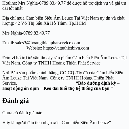
Hotline: Mrs.Nghĩa-0789.83.49.77 để được hổ trợ dịch vụ và giá ưu
đãi tốt nhất.
Địa chỉ mua Cảm biến Siêu Âm Leuze Tại Việt Nam uy tín và chất
lượng: 42 Võ Thị Sáu,Xã Hồ Tràm, Tp.HCM
Mrs.Nghĩa-0789.83.49.77
Email: sales3@hoangthienphatservice.com.
Website: https://vattuthietbivn.com
Đơn vị hổ trợ tư vấn tin cậy sản phẩm Cảm biến Siêu Âm Leuze Tại
Việt Nam. Công ty TNHH Hoàng Thiên Phát Service.
Nơi Bán sản phẩm chính hãng, CO CQ đầy đủ của Cảm biến Siêu
Âm Leuze Tại Việt Nam. Công ty TNHH Hoàng Thiên Phát
Service.
“Bảo dưỡng định kỳ –
Hoạt động ổn định – Kéo dài tuổi thọ hệ thống của bạn “
Đánh giá
Chưa có đánh giá nào.
Hãy là người đầu tiên nhận xét “Cảm biến Siêu Âm Leuze”