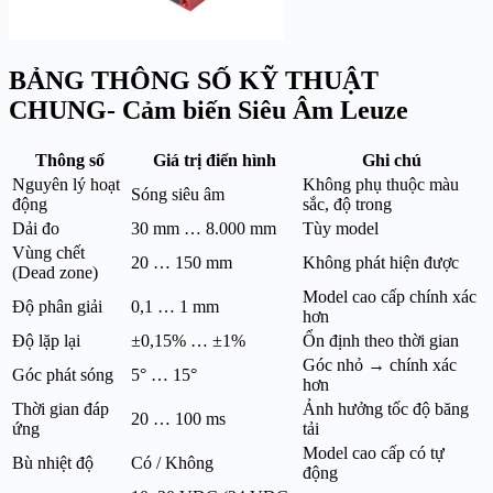
BẢNG THÔNG SỐ KỸ THUẬT
CHUNG- Cảm biến Siêu Âm Leuze
Thông số
Giá trị điển hình
Ghi chú
Nguyên lý hoạt
Không phụ thuộc màu
Sóng siêu âm
động
sắc, độ trong
Dải đo
30 mm … 8.000 mm
Tùy model
Vùng chết
20 … 150 mm
Không phát hiện được
(Dead zone)
Model cao cấp chính xác
Độ phân giải
0,1 … 1 mm
hơn
Độ lặp lại
±0,15% … ±1%
Ổn định theo thời gian
Góc nhỏ → chính xác
Góc phát sóng
5° … 15°
hơn
Thời gian đáp
Ảnh hưởng tốc độ băng
20 … 100 ms
ứng
tải
Model cao cấp có tự
Bù nhiệt độ
Có / Không
động