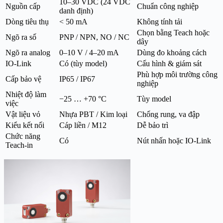
10–30 VDC (24 VDC
Nguồn cấp
Chuẩn công nghiệp
danh định)
Dòng tiêu thụ
< 50 mA
Không tính tải
Chọn bằng Teach hoặc
Ngõ ra số
PNP / NPN, NO / NC
dây
Ngõ ra analog
0–10 V / 4–20 mA
Dùng đo khoảng cách
IO-Link
Có (tùy model)
Cấu hình & giám sát
Phù hợp môi trường công
Cấp bảo vệ
IP65 / IP67
nghiệp
Nhiệt độ làm
−25 … +70 °C
Tùy model
việc
Vật liệu vỏ
Nhựa PBT / Kim loại
Chống rung, va đập
Kiểu kết nối
Cáp liền / M12
Dễ bảo trì
Chức năng
Có
Nút nhấn hoặc IO-Link
Teach-in