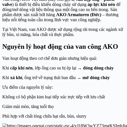
valve
) là thiết bị điều khiển dòng chảy sử dụng
áp lực khí nén
để
đóng/mở dòng vật liệu thông qua một ống cao su bên trong. Sản
phẩm được sản xuất bởi hãng
AKO Armaturen (Đức)
– thương
hiệu nổi tiếng toàn cầu trong lĩnh vực van công nghiệp.
Tại Việt Nam, van AKO được sử dụng rộng rãi trong các ngành xử
lý bùn, xi măng, hóa chất và thực phẩm.
Nguyên lý hoạt động của van công AKO
Van hoạt động theo cơ chế đơn giản nhưng hiệu quả:
Khi
cấp khí nén
, lớp ống cao su bị ép lại →
đóng dòng chảy
Khi
xả khí
, ống trở về trạng thái ban đầu →
mở dòng chảy
Ưu điểm của nguyên lý này:
Không có bộ phận kim loại tiếp xúc trực tiếp với lưu chất
Giảm mài mòn, tăng tuổi thọ
Phù hợp với chất lỏng chứa hạt rắn, bùn, slurry