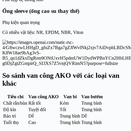
Ống sleeve (ống cao su thay thế)
Phụ kiện quan trọng
Có nhiều vật liệu: NR, EPDM, NBR, Viton
So sánh van công AKO với các loại van
khác
Tiêu chí
Van công AKO
Van bi
Van bướm
Chất rắn/bùn
Rất tốt
Kém
Trung bình
Độ kín
Tuyệt đối
Tốt
Trung bình
Bảo trì
Dễ
Trung bình
Dễ
Tuổi thọ
Cao
Trung bình
Trung bình