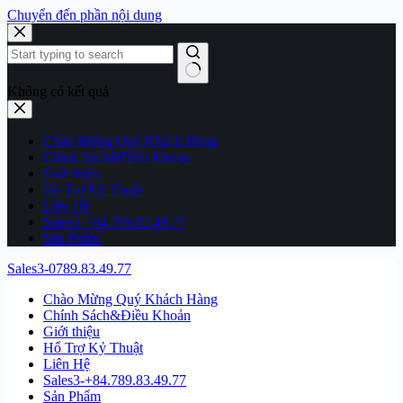
Chuyển đến phần nội dung
Không có kết quả
Chào Mừng Quý Khách Hàng
Chính Sách&Điều Khoản
Giới thiệu
Hổ Trợ Kỷ Thuật
Liên Hệ
Sales3-+84.789.83.49.77
Sản Phẩm
Sales3-0789.83.49.77
Chào Mừng Quý Khách Hàng
Chính Sách&Điều Khoản
Giới thiệu
Hổ Trợ Kỷ Thuật
Liên Hệ
Sales3-+84.789.83.49.77
Sản Phẩm