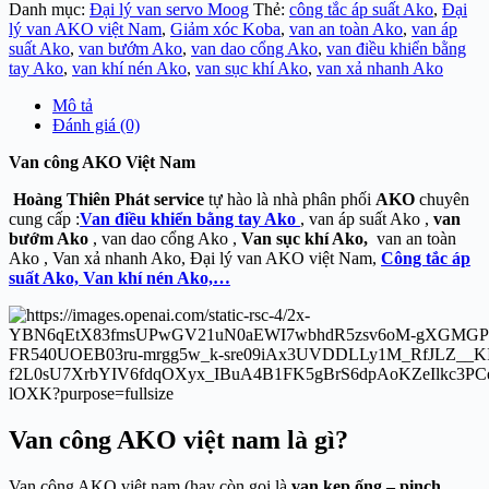
Danh mục:
Đại lý van servo Moog
Thẻ:
công tắc áp suất Ako
,
Đại
lý van AKO việt Nam
,
Giảm xóc Koba
,
van an toàn Ako
,
van áp
suất Ako
,
van bướm Ako
,
van dao cổng Ako
,
van điều khiển bằng
tay Ako
,
van khí nén Ako
,
van sục khí Ako
,
van xả nhanh Ako
Mô tả
Đánh giá (0)
Van công AKO Việt Nam
Hoàng Thiên Phát service
tự hào là nhà phân phối
AKO
chuyên
cung cấp :
Van điều khiển bằng tay Ako
, van áp suất Ako ,
van
bướm Ako
, van dao cổng Ako ,
Van sục khí Ako,
van an toàn
Ako , Van xả nhanh Ako, Đại lý van AKO việt Nam,
Công tắc áp
suất Ako,
Van khí nén Ako,…
Van công AKO việt nam là gì?
Van công AKO việt nam (hay còn gọi là
van kẹp ống – pinch