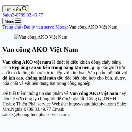
Tìm kiếm
Sales3-0789.83.49.77
Menu
Trang chủ
Đại lý van servo Moog
Van công AKO Việt Nam
Van công AKO Việt Nam
Van công AKO việt nam
là thiết bị điều khiển dòng chảy bằng
cách
kẹp ống cao su bên trong bằng khí nén
, giúp đóng/mở lưu
chất mà không tiếp xúc trực tiếp với kim loại. Sản phẩm nổi bật với
độ kín cao, chống mài mòn tốt
, đặc biệt phù hợp cho bùn, slurry,
hóa chất và vật liệu dạng hạt trong công nghiệp.
Để biết thêm thông tin sản phẩm về
Van công AKO việt nam
hãy
liên hệ với công ty chúng tôi để được giá tốt. Công ty TNHH
Hoàng Thiên Phát service Website: https://vattuthietbivn.com Sale:
Mrs.Nghĩa-0789.83.49.77 Email:
sales3@hoangthienphatservice.com.