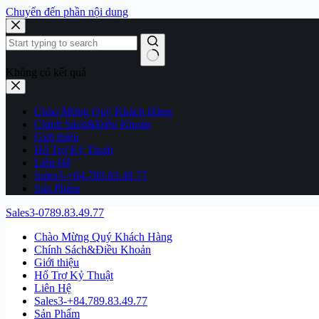
Chuyển đến phần nội dung
Không có kết quả
Chào Mừng Quý Khách Hàng
Chính Sách&Điều Khoản
Giới thiệu
Hổ Trợ Kỷ Thuật
Liên Hệ
Sales3-+84.789.83.49.77
Sản Phẩm
Sales3-0789.83.49.77
Chào Mừng Quý Khách Hàng
Chính Sách&Điều Khoản
Giới thiệu
Hổ Trợ Kỷ Thuật
Liên Hệ
Sales3-+84.789.83.49.77
Sản Phẩm