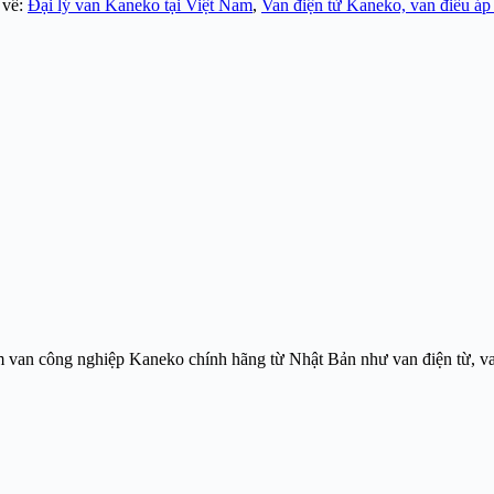
 về:
Đại lý van Kaneko tại Việt Nam
,
Van điện từ Kaneko, van điều áp
m van công nghiệp Kaneko chính hãng từ Nhật Bản như van điện từ, v