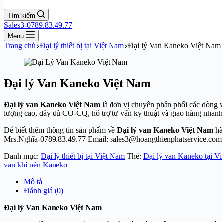
Tìm kiếm
Sales3-0789.83.49.77
Menu
Trang chủ
Đại lý thiết bị tại Việt Nam
Đại lý Van Kaneko Việt Nam
Đại lý Van Kaneko Việt Nam
Đại lý van Kaneko Việt Nam
là đơn vị chuyên phân phối các dòng v
lượng cao, đầy đủ CO-CQ, hỗ trợ tư vấn kỹ thuật và giao hàng nhan
Để biết thêm thông tin sản phẩm về
Đại lý van Kaneko Việt Nam
hã
Mrs.Nghĩa-0789.83.49.77 Email: sales3@hoangthienphatservice.com
Danh mục:
Đại lý thiết bị tại Việt Nam
Thẻ:
Đại lý van Kaneko tại V
van khí nén Kaneko
Mô tả
Đánh giá (0)
Đại lý Van Kaneko Việt Nam