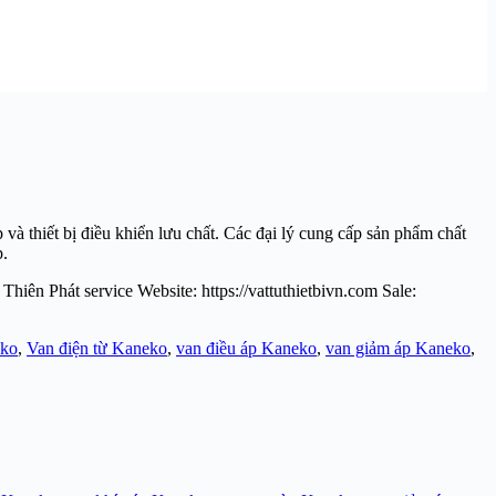
à thiết bị điều khiển lưu chất. Các đại lý cung cấp sản phẩm chất
p.
hiên Phát service Website: https://vattuthietbivn.com Sale:
eko
,
Van điện từ Kaneko
,
van điều áp Kaneko
,
van giảm áp Kaneko
,