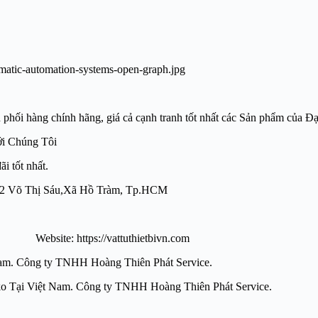
àng chính hãng, giá cả cạnh tranh tốt nhất các Sản phẩm của 
ới Chúng Tôi
i tốt nhất.
̣ng: 42 Võ Thị Sáu,Xã Hồ Tràm, Tp.HCM
e: https://vattuthietbivn.com
iệt Nam. Công ty TNHH Hoàng Thiên Phát Service.
a Đại lý Van Kaneko Tại Việt Nam. Công ty TNHH Hoàng