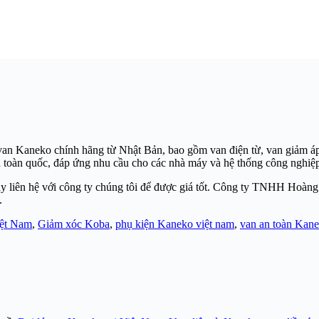
an Kaneko chính hãng từ Nhật Bản, bao gồm van điện từ, van giảm áp v
h toàn quốc, đáp ứng nhu cầu cho các nhà máy và hệ thống công nghiệ
y liên hệ với công ty chúng tôi để được giá tốt. Công ty TNHH Hoàng T
.
iệt Nam
,
Giảm xóc Koba
,
phụ kiện Kaneko việt nam
,
van an toàn Kan