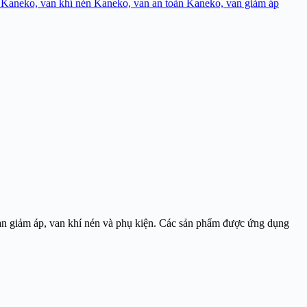
 Kaneko, van khí nén Kaneko, van an toàn Kaneko, van giảm áp
an giảm áp, van khí nén và phụ kiện. Các sản phẩm được ứng dụng