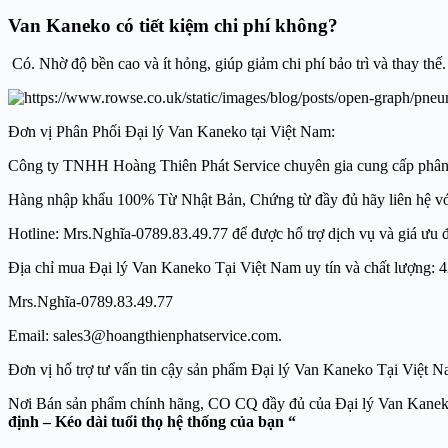
Van Kaneko có tiết kiệm chi phí không?
Có. Nhờ độ bền cao và ít hỏng, giúp giảm chi phí bảo trì và thay thế.
Đơn vị Phân Phối Đại lý Van Kaneko tại Việt Nam:
Công ty TNHH Hoàng Thiên Phát Service chuyên gia cung cấp phân phối h
Hàng nhập khẩu 100% Từ Nhật Bản, Chứng từ đầy đủ hãy liên hệ v
Hotline: Mrs.Nghĩa-0789.83.49.77 để được hổ trợ dịch vụ và giá ưu đã
Địa chỉ mua Đại lý Van Kaneko Tại Việt Nam uy tín và chất lươ
Mrs.Nghĩa-0789.83.49.77
Email: sales3@hoangthienphatservice.com. Websit
Đơn vị hổ trợ tư vấn tin cậy sản phẩm Đại lý Van Kaneko Tại V
Nơi Bán sản phẩm chính hãng, CO CQ đầy đủ củ
định – Kéo dài tuổi thọ hệ thống của bạn “