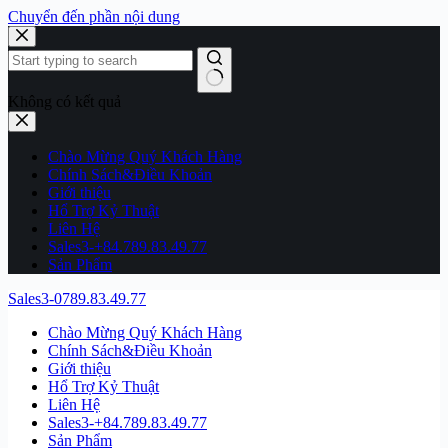
Chuyển đến phần nội dung
Không có kết quả
Chào Mừng Quý Khách Hàng
Chính Sách&Điều Khoản
Giới thiệu
Hổ Trợ Kỷ Thuật
Liên Hệ
Sales3-+84.789.83.49.77
Sản Phẩm
Sales3-0789.83.49.77
Chào Mừng Quý Khách Hàng
Chính Sách&Điều Khoản
Giới thiệu
Hổ Trợ Kỷ Thuật
Liên Hệ
Sales3-+84.789.83.49.77
Sản Phẩm