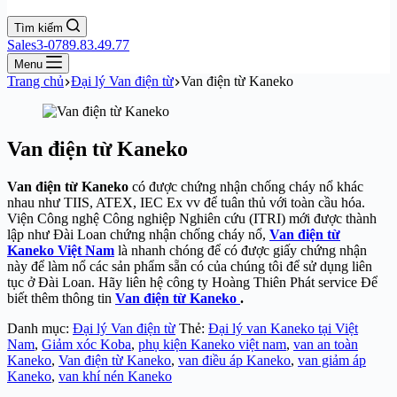
Tìm kiếm
Sales3-0789.83.49.77
Menu
Trang chủ
Đại lý Van điện từ
Van điện từ Kaneko
Van điện từ Kaneko
Van điện từ Kaneko
có được chứng nhận chống cháy nổ khác
nhau như TIIS, ATEX, IEC Ex vv để tuân thủ với toàn cầu hóa.
Viện Công nghệ Công nghiệp Nghiên cứu (ITRI) mới được thành
lập như Đài Loan chứng nhận chống cháy nổ,
Van điện từ
Kaneko Việt Nam
là nhanh chóng để có được giấy chứng nhận
này để làm nổ các sản phẩm sẵn có của chúng tôi để sử dụng liên
tục ở Đài Loan. Hãy liên hệ công ty Hoàng Thiên Phát service Để
biết thêm thông tin
Van điện từ Kaneko
.
Danh mục:
Đại lý Van điện từ
Thẻ:
Đại lý van Kaneko tại Việt
Nam
,
Giảm xóc Koba
,
phụ kiện Kaneko việt nam
,
van an toàn
Kaneko
,
Van điện từ Kaneko
,
van điều áp Kaneko
,
van giảm áp
Kaneko
,
van khí nén Kaneko