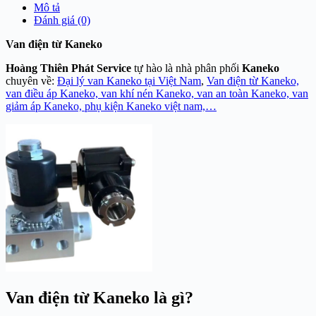
Mô tả
Đánh giá (0)
Van điện từ Kaneko
Hoàng Thiên Phát Service
tự hào là nhà phân phối
Kaneko
chuyên về:
Đại lý van Kaneko tại Việt Nam
,
Van điện từ Kaneko,
van điều áp Kaneko, van khí nén Kaneko, van an toàn Kaneko, van
giảm áp Kaneko, phụ kiện Kaneko việt nam,…
Van điện từ Kaneko là gì?