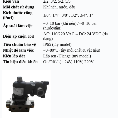
Kiểu van
2/2, 3/2, 5/2, 5/3
Môi chất sử dụng
Khí nén, nước, dầu
Kích thước cổng
1/8″, 1/4″, 3/8″, 1/2″, 3/4″, 1″
(Port)
~0–10 bar (khí nén) / ~0–16 bar
Áp suất làm việc
(nước/dầu)
AC: 110/220 VAC – DC: 24 VDC (đa
Điện áp cuộn coil
dạng)
Tiêu chuẩn bảo vệ
IP65 (tùy model)
Nhiệt độ làm việc
~0–80°C (tùy môi chất & vật liệu)
Kiểu lắp đặt
Lắp ren / Flange (tuỳ model)
Tín hiệu điều khiển
On/Off điện 24V, 110V, 220V