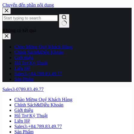
Chuyển đến phần nội dung
Không có kết quả
Chào Mừng Quý Khách Hàng
Chính Sách&Điều Khoản
Giới thiệu
Hổ Trợ Kỷ Thuật
Liên Hệ
Sales3-+84.789.83.49.77
Sản Phẩm
Sales3-0789.83.49.77
Chào Mừng Quý Khách Hàng
Chính Sách&Điều Khoản
Giới thiệu
Hổ Trợ Kỷ Thuật
Liên Hệ
Sales3-+84.789.83.49.77
Sản Phẩm