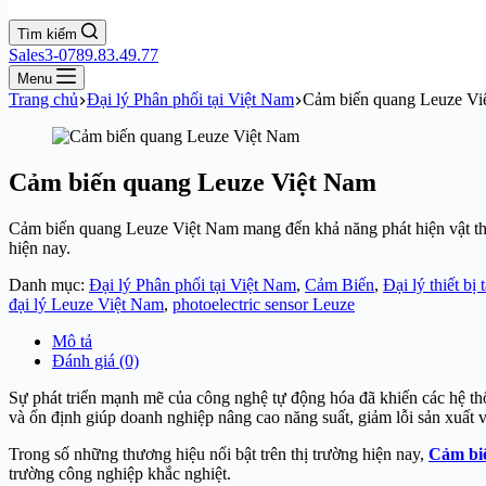
Tìm kiếm
Sales3-0789.83.49.77
Menu
Trang chủ
Đại lý Phân phối tại Việt Nam
Cảm biến quang Leuze Vi
Cảm biến quang Leuze Việt Nam
Cảm biến quang Leuze Việt Nam mang đến khả năng phát hiện vật thể 
hiện nay.
Danh mục:
Đại lý Phân phối tại Việt Nam
,
Cảm Biến
,
Đại lý thiết bị
đại lý Leuze Việt Nam
,
photoelectric sensor Leuze
Mô tả
Đánh giá (0)
Sự phát triển mạnh mẽ của công nghệ tự động hóa đã khiến các hệ thố
và ổn định giúp doanh nghiệp nâng cao năng suất, giảm lỗi sản xuất v
Trong số những thương hiệu nổi bật trên thị trường hiện nay,
Cảm bi
trường công nghiệp khắc nghiệt.