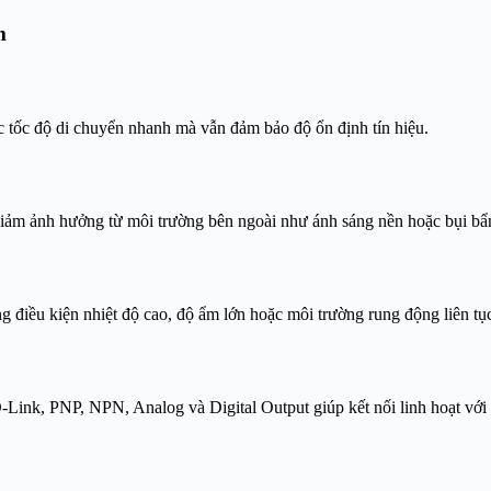
m
ặc tốc độ di chuyển nhanh mà vẫn đảm bảo độ ổn định tín hiệu.
 giảm ảnh hưởng từ môi trường bên ngoài như ánh sáng nền hoặc bụi bẩ
g điều kiện nhiệt độ cao, độ ẩm lớn hoặc môi trường rung động liên tụ
Link, PNP, NPN, Analog và Digital Output giúp kết nối linh hoạt với 