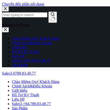
Chuyển đến phần nội dung
Không có kết quả
Chào Mừng Quý Khách Hàng
Chính Sách&Điều Khoản
Giới thiệu
Hổ Trợ Kỷ Thuật
Liên Hệ
Sales3-+84.789.83.49.77
Sản Phẩm
Sales3-0789.83.49.77
Chào Mừng Quý Khách Hàng
Chính Sách&Điều Khoản
Giới thiệu
Hổ Trợ Kỷ Thuật
Liên Hệ
Sales3-+84.789.83.49.77
Sản Phẩm