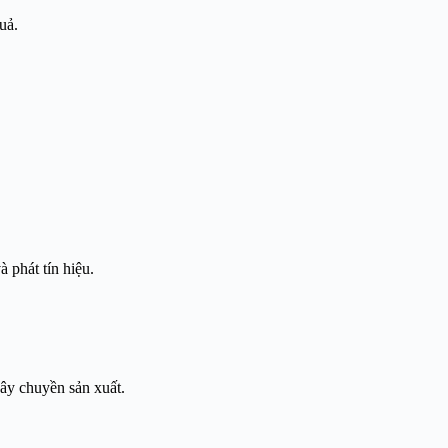
uả.
 phát tín hiệu.
dây chuyền sản xuất.